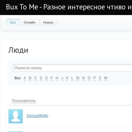
Bux To Me - Разное интересное чтиво 
Все
Онлайн
Новые
Люди
Все
A
B
C
D
E
F
H
J
K
L
M
N
O
P
S
W
Пользователь
DorcasWhitty