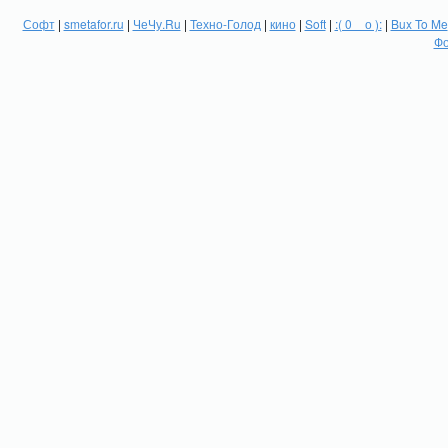
Софт
|
smetafor.ru
|
ЧеЧу.Ru
|
Техно-Голод
|
кино
|
Soft
|
:( 0 _ о ):
|
Bux To Me
Фо