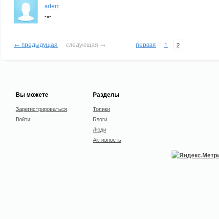
artem
-=-
← предыдущая
следующая →
первая
1
2
Вы можете
Разделы
Зарегистрироваться
Топики
Войти
Блоги
Люди
Активность