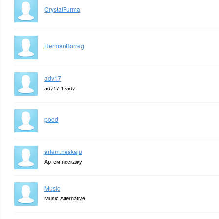
CrystalFurma
HermanBorreg
adv17
adv17 17adv
pood
artem.neskaju
Артем нескажу
Music
Music Alternative