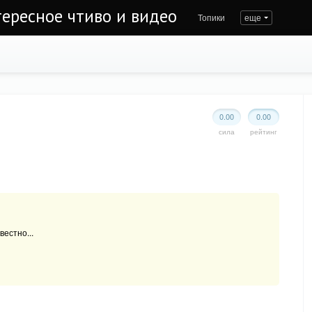
тересное чтиво и видео
Топики
еще
0.00
0.00
сила
рейтинг
вестно...