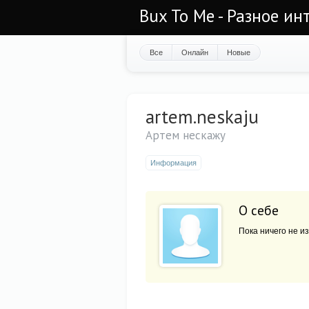
Bux To Me - Разное ин
Все
Онлайн
Новые
artem.neskaju
Артем нескажу
Информация
О себе
Пока ничего не из