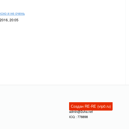
сно и не очень
2016, 20:05
Создан RE-RE (vip0.ru)
admin@2uha.net
ICQ : 778898