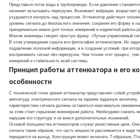
Представьте поток воды в трубопроводе. Если давление становитс
начинает испытывать перегрузки. Возникают вибрации, возрастает 
ухудшается контроль над процессом. Аттенюатор действует похож
уровень сигнала до безопасного значения, сохраняя его форму и ха
принципиально важно для точных измерений и корректной работы р
Многие инженеры говорят простую фразу: «Лучше управляемый сиг
В этом утверждении скрыта вся философия аттенюаторов. Их зада
подавлении полезной информации, а в создании условий, при кото
воспринимать сигнал без перегрузок. Чем точнее этот процесс, те
измерений и стабильность всей системы.
Принцип работы аттенюатора и его к
особенности
С технической точки зрения аттенюатор представляет собой устрой
амплитуду электрического сигнала на заранее заданную величину.
характеристики сигнала должны оставаться максимально неизменны
за этим стоит серьезная инженерная работа. Необходимо снизить м
нарушив его структуру и не внеся дополнительных искажений.
Основой большинства аттенюаторов служат резистивные цепи. Они
сигнала таким образом, что часть мощности рассеивается в виде т
передается на выход. Конструкция может включать Т-образные, П-