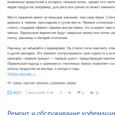
возможных вредителей и испарить лишнюю влагу, однако этот мето
видов продуктов (например, для риса или гречки он может изменить
Место хранения имеет не меньшее значение, чем сама банка. Стек
держать в темном, прохладном и сухом месте. Прямые солнечные л
стекло, создавая эффект парника внутри банки, что ускоряет окисл
орехах. Идеальным вариантом будут закрытые шкапы или полки, р
плиты, раковины и батарей отопления.
Наконец, не забывайте о маркировке. На стекле легко наклеить эти
и датой закладки. Это поможет контролировать срок годности и ис
принципу «первым пришел — первым ушел», предотвращая накопле
Правильный подход к хранению в стеклянных банках позволяет сохр
пользу продуктов на месяцы, а иногда и годы.
Читать дальше →
хранят
,
сыпучие
,
продукты
,
стеклянных
,
банках
WOFF
7 августа 2026, 01:06
0
13
Ремонт и обслуживание кофемаши