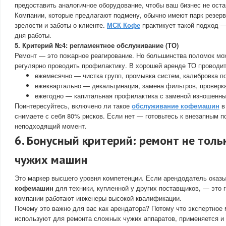
предоставить аналогичное оборудование, чтобы ваш бизнес не ост
Компании, которые предлагают подмену, обычно имеют парк резерв
зрелости и заботы о клиенте.
МСК Кофе
практикует такой подход —
дня работы.
5. Критерий №4: регламентное обслуживание (ТО)
Ремонт — это пожарное реагирование. Но большинства поломок мо
регулярно проводить профилактику. В хорошей аренде ТО проводит
ежемесячно — чистка групп, промывка систем, калибровка п
ежеквартально — декальцинация, замена фильтров, проверк
ежегодно — капитальная профилактика с заменой изношенны
Поинтересуйтесь, включено ли такое
обслуживание кофемашин
в
снимаете с себя 80% рисков. Если нет — готовьтесь к внезапным 
неподходящий момент.
6. Бонусный критерий: ремонт не тольк
чужих машин
Это маркер высшего уровня компетенции. Если арендодатель оказ
кофемашин
для техники, купленной у других поставщиков, — это г
компании работают инженеры высокой квалификации.
Почему это важно для вас как арендатора? Потому что экспертное 
используют для ремонта сложных чужих аппаратов, применяется и 