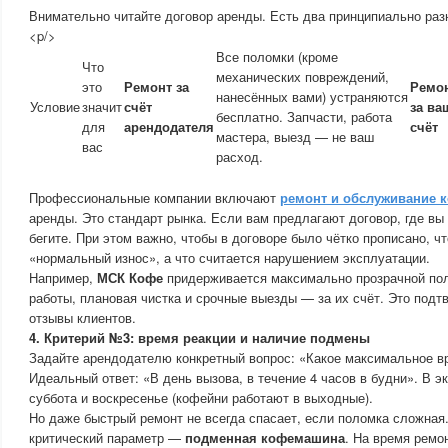
Внимательно читайте договор аренды. Есть два принципиально раз
<p/>
Все поломки (кроме
Что
механических повреждений,
это
Ремонт за
Ремо
нанесённых вами) устраняются
Условие
значит
счёт
за ва
бесплатно. Запчасти, работа
для
арендодателя
счёт
мастера, выезд — не ваш
вас
расход.
Профессиональные компании включают
ремонт и обслуживание
аренды. Это стандарт рынка. Если вам предлагают договор, где вы
бегите. При этом важно, чтобы в договоре было чётко прописано, чт
«нормальный износ», а что считается нарушением эксплуатации.
Например,
МСК Кофе
придерживается максимально прозрачной пол
работы, плановая чистка и срочные выезды — за их счёт. Это под
отзывы клиентов.
4. Критерий №3: время реакции и наличие подмены
Задайте арендодателю конкретный вопрос: «Какое максимальное в
Идеальный ответ: «В день вызова, в течение 4 часов в будни». В 
суббота и воскресенье (кофейни работают в выходные).
Но даже быстрый ремонт не всегда спасает, если поломка сложная
критический параметр —
подменная кофемашина
. На время ремо