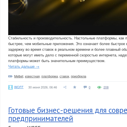
Стабильность и производительность. Настольные платформы, как п
быстрее, чем мобильные приложения. Это означает более быстрое 
задержку во время ставок в реальном времени и более плавный общ
которые могут иметь дело с переменной скоростью интернета, над
платформы может быть значительным преимуществом.
Читать дальше →
Melbet
,
известная
,
платформа
,
ставок
,
приобрела
WOFF
30 июня 2026, 06:46
0
208
Готовые бизнес-решения для совр
предпринимателей