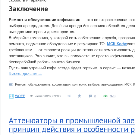
Заключение
Ремонт и обслуживание кофемашин
— это не второстепенная опц
выбора арендодателя. Дешёвая аренда без сервиса обернётся деся
выездах мастеров и днями простоя.
Выбирайте компанию, у которой есть собственная служба, прозрач
ремонта, подменное оборудование и регулярное ТО.
МСК Кофе
соот
требованиям — от скорости реакции до готовности ремонтировать д
поставщиков. Это значит, что вы получаете не просто кофемашину
бесперебойной работы вашего бизнеса.
Пусть ваш утренний кофе всегда будет горячим, а сервис — незам
Читать дальше →
Ремонт
,
обслуживание
,
кофемашин
,
критерии
,
выбора
,
арендодателя
,
МСК
,
WOFF
31 июля 2026, 09:03
0
378
Аттенюаторы в промышленной эле
принцип действия и особенности 