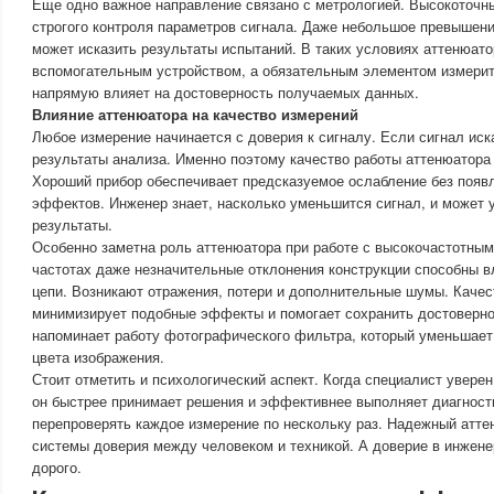
Еще одно важное направление связано с метрологией. Высокоточн
строгого контроля параметров сигнала. Даже небольшое превышени
может исказить результаты испытаний. В таких условиях аттенюато
вспомогательным устройством, а обязательным элементом измерит
напрямую влияет на достоверность получаемых данных.
Влияние аттенюатора на качество измерений
Любое измерение начинается с доверия к сигналу. Если сигнал иск
результаты анализа. Именно поэтому качество работы аттенюатора
Хороший прибор обеспечивает предсказуемое ослабление без появ
эффектов. Инженер знает, насколько уменьшится сигнал, и может 
результаты.
Особенно заметна роль аттенюатора при работе с высокочастотным
частотах даже незначительные отклонения конструкции способны в
цепи. Возникают отражения, потери и дополнительные шумы. Каче
минимизирует подобные эффекты и помогает сохранить достоверно
напоминает работу фотографического фильтра, который уменьшает 
цвета изображения.
Стоит отметить и психологический аспект. Когда специалист уверен
он быстрее принимает решения и эффективнее выполняет диагност
перепроверять каждое измерение по нескольку раз. Надежный атте
системы доверия между человеком и техникой. А доверие в инжене
дорого.