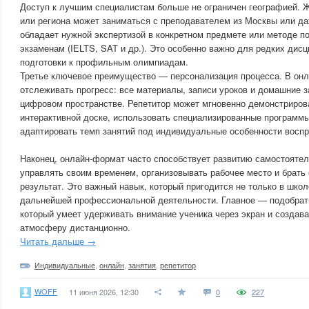
Доступ к лучшим специалистам больше не ограничен географией. 
или региона может заниматься с преподавателем из Москвы или даж
обладает нужной экспертизой в конкретном предмете или методе 
экзаменам (IELTS, SAT и др.). Это особенно важно для редких дис
подготовки к профильным олимпиадам.
Третье ключевое преимущество — персонализация процесса. В он
отслеживать прогресс: все материалы, записи уроков и домашние 
цифровом пространстве. Репетитор может мгновенно демонстриров
интерактивной доске, использовать специализированные программы
адаптировать темп занятий под индивидуальные особенности воспр
Наконец, онлайн-формат часто способствует развитию самостоятел
управлять своим временем, организовывать рабочее место и брать 
результат. Это важный навык, который пригодится не только в школе
дальнейшей профессиональной деятельности. Главное — подобрать
который умеет удерживать внимание ученика через экран и создав
атмосферу дистанционно.
Читать дальше →
Индивидуальные
,
онлайн
,
занятия
,
репетитор
WOFF
11 июня 2026, 12:30
0
227