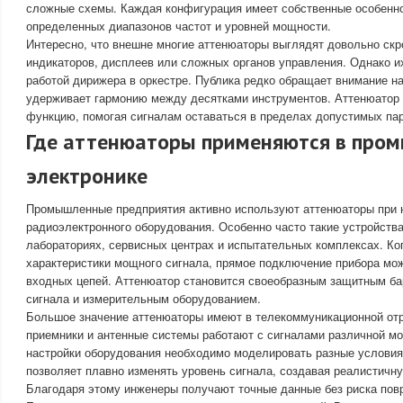
сложные схемы. Каждая конфигурация имеет собственные особенно
определенных диапазонов частот и уровней мощности.
Интересно, что внешне многие аттенюаторы выглядят довольно скр
индикаторов, дисплеев или сложных органов управления. Однако и
работой дирижера в оркестре. Публика редко обращает внимание на
удерживает гармонию между десятками инструментов. Аттенюатор
функцию, помогая сигналам оставаться в пределах допустимых па
Где аттенюаторы применяются в про
электронике
Промышленные предприятия активно используют аттенюаторы при н
радиоэлектронного оборудования. Особенно часто такие устройств
лабораториях, сервисных центрах и испытательных комплексах. Ко
характеристики мощного сигнала, прямое подключение прибора мож
входных цепей. Аттенюатор становится своеобразным защитным б
сигнала и измерительным оборудованием.
Большое значение аттенюаторы имеют в телекоммуникационной отр
приемники и антенные системы работают с сигналами различной мо
настройки оборудования необходимо моделировать разные условия
позволяет плавно изменять уровень сигнала, создавая реалистичн
Благодаря этому инженеры получают точные данные без риска пов