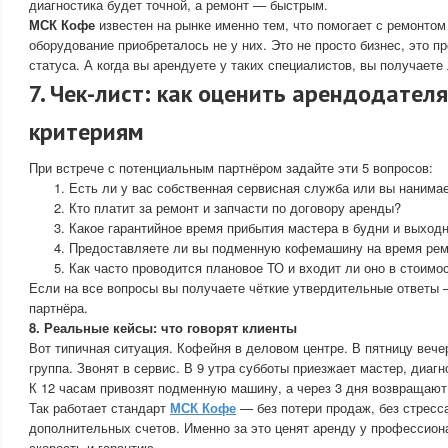
диагностика будет точной, а ремонт — быстрым.
МСК Кофе
известен на рынке именно тем, что помогает с ремонтом 
оборудование приобреталось не у них. Это не просто бизнес, это п
статуса. А когда вы арендуете у таких специалистов, вы получаете
7. Чек-лист: как оценить арендодател
критериям
При встрече с потенциальным партнёром задайте эти 5 вопросов:
Есть ли у вас собственная сервисная служба или вы нанима
Кто платит за ремонт и запчасти по договору аренды?
Какое гарантийное время прибытия мастера в будни и выход
Предоставляете ли вы подменную кофемашину на время рем
Как часто проводится плановое ТО и входит ли оно в стоимо
Если на все вопросы вы получаете чёткие утвердительные ответы
партнёра.
8. Реальные кейсы: что говорят клиенты
Вот типичная ситуация. Кофейня в деловом центре. В пятницу вече
группа. Звонят в сервис. В 9 утра субботы приезжает мастер, диаг
К 12 часам привозят подменную машину, а через 3 дня возвращаю
Так работает стандарт
МСК Кофе
— без потери продаж, без стресса
дополнительных счетов. Именно за это ценят аренду у профессион
скорость и гарантию.