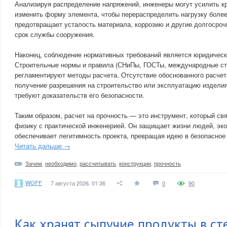
Анализируя распределение напряжений, инженеры могут усилить к
изменить форму элемента, чтобы перераспределить нагрузку более
предотвращает усталость материала, коррозию и другие долгосро
срок службы сооружения.
Наконец, соблюдение нормативных требований является юридическ
Строительные нормы и правила (СНиПы, ГОСТы, международные ст
регламентируют методы расчета. Отсутствие обоснованного расче
получение разрешения на строительство или эксплуатацию изделия,
требуют доказательств его безопасности.
Таким образом, расчет на прочность — это инструмент, который св
физику с практической инженерией. Он защищает жизни людей, эк
обеспечивает легитимность проекта, превращая идею в безопасное
Читать дальше →
Зачем
,
необходимо
,
рассчитывать
,
конструкции
,
прочность
WOFF
7 августа 2026, 01:36
0
90
Как хранят сыпучие продукты в с