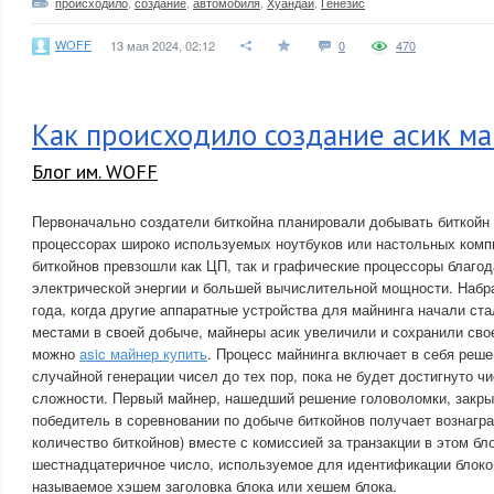
происходило
,
создание
,
автомобиля
,
Хуандай
,
Генезис
WOFF
13 мая 2024, 02:12
0
470
Как происходило создание асик м
Блог им. WOFF
Первоначально создатели биткойна планировали добывать биткойн
процессорах широко используемых ноутбуков или настольных комп
биткойнов превзошли как ЦП, так и графические процессоры благ
электрической энергии и большей вычислительной мощности. Набр
года, когда другие аппаратные устройства для майнинга начали ста
местами в своей добыче, майнеры асик увеличили и сохранили сво
можно
asic майнер купить
. Процесс майнинга включает в себя реше
случайной генерации чисел до тех пор, пока не будет достигнуто ч
сложности. Первый майнер, нашедший решение головоломки, закры
победитель в соревновании по добыче биткойнов получает вознагр
количество биткойнов) вместе с комиссией за транзакции в этом б
шестнадцатеричное число, используемое для идентификации блоков
называемое хэшем заголовка блока или хешем блока.