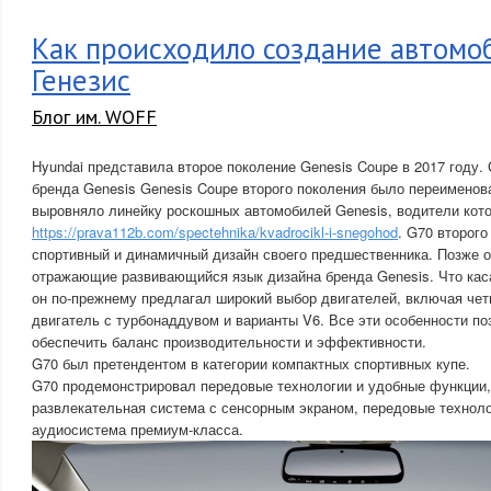
Как происходило создание автомо
Генезис
Блог им. WOFF
Hyundai представила второе поколение Genesis Coupe в 2017 году.
бренда Genesis Genesis Coupe второго поколения было переименова
выровняло линейку роскошных автомобилей Genesis, водители кот
https://prava112b.com/spectehnika/kvadrocikl-i-snegohod
. G70 второг
спортивный и динамичный дизайн своего предшественника. Позже о
отражающие развивающийся язык дизайна бренда Genesis. Что каса
он по-прежнему предлагал широкий выбор двигателей, включая че
двигатель с турбонаддувом и варианты V6. Все эти особенности п
обеспечить баланс производительности и эффективности.
G70 был претендентом в категории компактных спортивных купе.
G70 продемонстрировал передовые технологии и удобные функции,
развлекательная система с сенсорным экраном, передовые технол
аудиосистема премиум-класса.