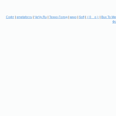
Софт
|
smetafor.ru
|
ЧеЧу.Ru
|
Техно-Голод
|
кино
|
Soft
|
:( 0 _ о ):
|
Bux To Me
Фо