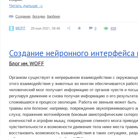
Читать дальше →
Создание
,
беседки
,
барбекю
WOFF
29 мая 2021, 08:48
0
939
Создание нейронного интерфейса 
Блог им. WOFF
Организм существует в непрерывном взаимодействии с окружающе
этого взаимодействия у животных во многом обеспечивается работо
человеческий мозг получает информацию от органов чувств и пос
регулируя движение и снова получая информацию о его результата
сложившаяся в процессе эволюции. Работа ее звеньев может быть 
травмы или болезни: например, повреждение звукопринимающего а
слуха; поражение мотонейронов боковым амиотрофическим склероз
конечностей и атрофии мышц; повреждение спинного мозга приводи
чувствительности и возможности движения тела ниже места травмы
восстановить возможность взаимодействия в таких ситуациях, раз