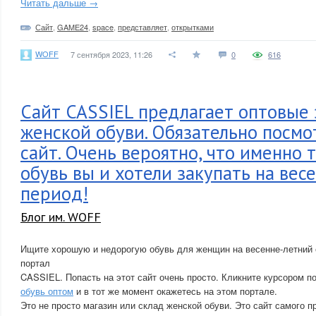
Читать дальше →
Сайт
,
GAME24
,
space
,
представляет
,
открытками
WOFF
7 сентября 2023, 11:26
0
616
Сайт CASSIEL предлагает оптовые 
женской обуви. Обязательно посмо
сайт. Очень вероятно, что именно
обувь вы и хотели закупать на вес
период!
Блог им. WOFF
Ищите хорошую и недорогую обувь для женщин на весенне-летний с
портал
CASSIEL. Попасть на этот сайт очень просто. Кликните курсором п
обувь оптом
и в тот же момент окажетесь на этом портале.
Это не просто магазин или склад женской обуви. Это сайт самого п