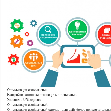
Оптимизация изображений.
Настройте заголовки страниц и метаописания.
Упростить URL-адреса.
Оптимизация изображений.
Оптимизация изображений сделает ваш сайт более привлекательны