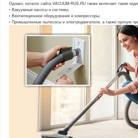
Однако, каталог сайта VACUUM-RUS.RU также включает такие издел
• Вакуумные насосы и системы;
• Вентиляционное оборудование и компрессоры;
• Промышленные пылесосы и электродвигатели, а также прочую пр