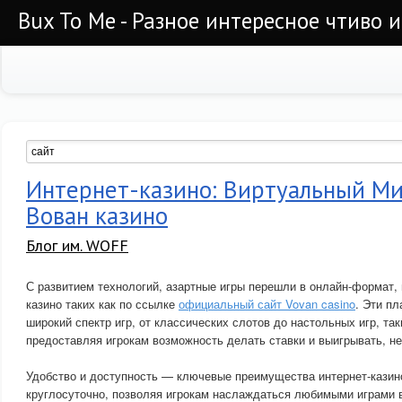
Bux To Me - Разное интересное чтиво 
Интернет-казино: Виртуальный Ми
Вован казино
Блог им. WOFF
С развитием технологий, азартные игры перешли в онлайн-формат, 
казино таких как по ссылке
официальный сайт Vovan casino
. Эти п
широкий спектр игр, от классических слотов до настольных игр, так
предоставляя игрокам возможность делать ставки и выигрывать, не
Удобство и доступность — ключевые преимущества интернет-казин
круглосуточно, позволяя игрокам наслаждаться любимыми играми 