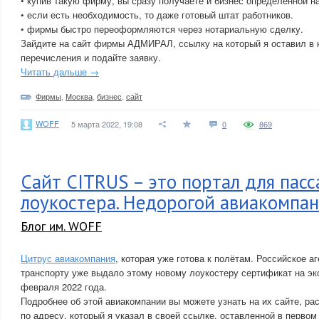
• купив такую фирму, вы сразу получаете и бизнес определённой н
• если есть необходимость, то даже готовый штат работников.
• фирмы быстро переоформляются через нотариальную сделку.
Зайдите на сайт фирмы АДМИРАЛ, ссылку на который я оставил в 
перечисления и подайте заявку.
Читать дальше →
Фирмы
,
Москва
,
бизнес
,
сайт
WOFF
5 марта 2022, 19:08
0
869
Сайт CITRUS – это портал для пас
лоукостера. Недорогой авиакомпа
Блог им. WOFF
Цитрус авиакомпания
, которая уже готова к полётам. Российское а
транспорту уже выдало этому новому лоукостеру сертификат на э
февраля 2022 года.
Подробнее об этой авиакомпании вы можете узнать на их сайте, ра
по адресу, который я указал в своей ссылке, оставленной в первом