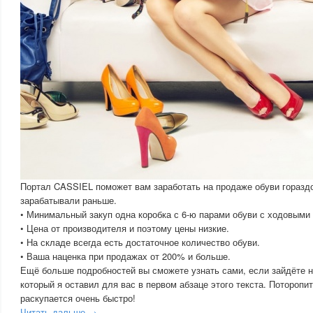
Портал CASSIEL поможет вам заработать на продаже обуви горазд
зарабатывали раньше.
• Минимальный закуп одна коробка с 6-ю парами обуви с ходовыми
• Цена от производителя и поэтому цены низкие.
• На складе всегда есть достаточное количество обуви.
• Ваша наценка при продажах от 200% и больше.
Ещё больше подробностей вы сможете узнать сами, если зайдёте н
который я оставил для вас в первом абзаце этого текста. Поторопит
раскупается очень быстро!
Читать дальше →