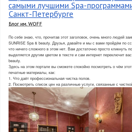
самыми лучшими Spa-программами
Санкт-Петербурге
Блог им. WOFF
По себе знаю, что, прочитав этот заголовок, очень много людей за
SUNRISE Spa & beauty. Друзья, давайте и мы с вами пройдём по с
что ничего сложного в этом нет. Вам достаточно просто кликнуть п
выделяется другим цветом в тексте и сам интернет переключит ва
beauty.
Здесь на этом портале вы сможете спокойно посмотреть о чём этот
печатные материалы, как:
1. Что даёт профессиональная чистка полов.
2. Посмотреть список цен на различные услуги, связанные с чистко