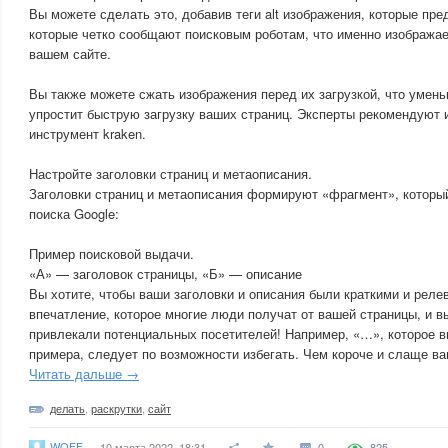
Вы можете сделать это, добавив теги alt изображения, которые пр
которые четко сообщают поисковым роботам, что именно изображае
вашем сайте.
Вы также можете сжать изображения перед их загрузкой, что умен
упростит быструю загрузку ваших страниц. Эксперты рекомендуют 
инструмент kraken.
Настройте заголовки страниц и метаописания.
Заголовки страниц и метаописания формируют «фрагмент», который
поиска Google:
Пример поисковой выдачи.
«А» — заголовок страницы, «Б» — описание
Вы хотите, чтобы ваши заголовки и описания были краткими и рел
впечатление, которое многие люди получат от вашей страницы, и вы
привлекали потенциальных посетителей! Например, «…», которое в
примера, следует по возможности избегать. Чем короче и слаще ва
Читать дальше →
делать
,
раскрутки
,
сайт
WOFF
10 марта 2022, 18:31
0
825