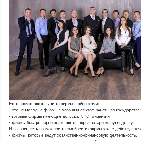
Есть возможность купить фирмы с оборотами:
• это не молодые фирмы с хорошим опытом работы по государстве
• готовые фирмы имеющие допуски, СРО, лицензии.
• фирмы быстро переоформляются через нотариальную сделку.
И наконец есть возможность приобрести фирмы уже с действующи
• фирмы, которые ведут хозяйственно-финансовую деятельность.