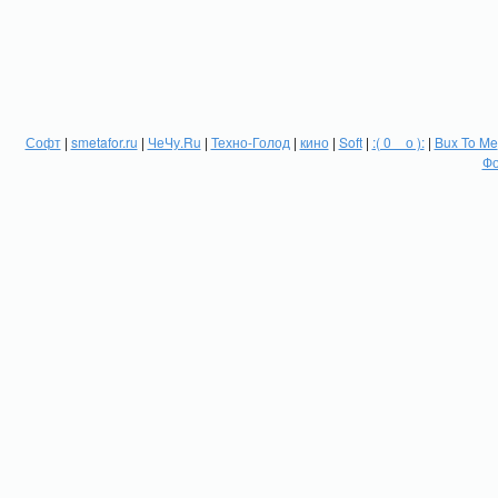
Софт
|
smetafor.ru
|
ЧеЧу.Ru
|
Техно-Голод
|
кино
|
Soft
|
:( 0 _ о ):
|
Bux To Me
Фо