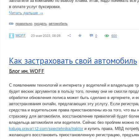
заплатили за компанию по вывозу хлама. Итак, надо понимать все
в оплате услуг буксировки.
Читать дальше →
правильно
,
продать
,
автомобиль
WOFF
23 мая 2023, 08:28
0
600
Как застраховать свой автомобиль
Блог им. WOFF
С появлением технологий и интернета у водителей и владельцев т
будет веских аргументов в пользу того, почему они не смогли прод
обработки обновления полиса может быть сделано в иртернете, и е
автострахования онлайн, предлагающих эту услугу. Если регистра
средства и водительские права приостановлены из-за того, что вы
страховку для автомобиля, восстановление привилегий будет бол
владельца автомобиля или водителя. Сейчас без проблем можно по
kaluga.prava112.com/spectehnika/traktor
и купить права. МВД потреб
желающего восстановить приостановленную регистрацию, предъяв