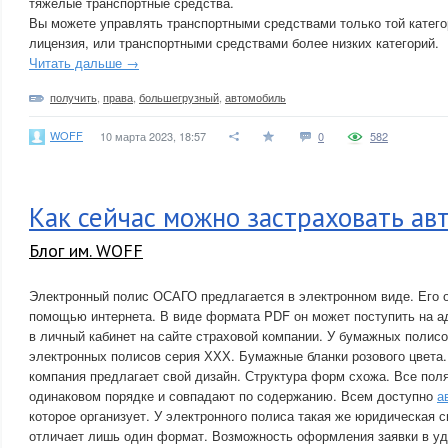
тяжелые транспортные средства.
Вы можете управлять транспортными средствами только той категор
лицензия, или транспортными средствами более низких категорий.
Читать дальше →
получить
,
права
,
большегрузный
,
автомобиль
WOFF
10 марта 2023, 18:57
0
582
Как сейчас можно застраховать ав
Блог им. WOFF
Электронный полис ОСАГО предлагается в электронном виде. Его
помощью интернета. В виде формата PDF он может поступить на а
в личный кабинет на сайте страховой компании. У бумажных полис
электронных полисов серия ХХХ. Бумажные бланки розового цвета
компания предлагает свой дизайн. Структура форм схожа. Все пол
одинаковом порядке и совпадают по содержанию. Всем доступно
а
которое организует. У электронного полиса такая же юридическая с
отличает лишь один формат. Возможность оформления заявки в уд