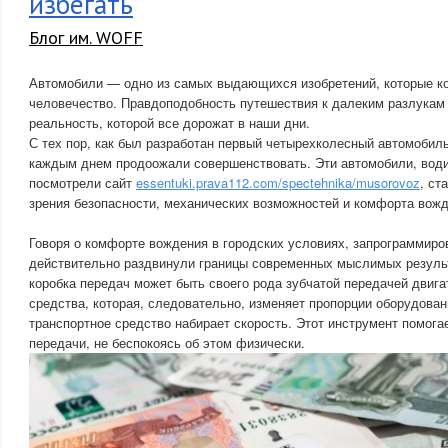
избегать
Блог им. WOFF
Автомобили — одно из самых выдающихся изобретений, которые ко
человечество. Правдоподобность путешествия к далеким разлукам
реальность, которой все дорожат в наши дни.
С тех пор, как был разработан первый четырехколесный автомобиль
каждым днем продоожали совершенствовать. Эти автомобили, води
посмотрели сайт
essentuki.prava112.com/spectehnika/musorovoz
, ст
зрения безопасности, механических возможностей и комфорта вожд
Говоря о комфорте вождения в городских условиях, запрограммир
действительно раздвинули границы современных мыслимых резуль
коробка передач может быть своего рода зубчатой ​​передачей двиг
средства, которая, следовательно, изменяет пропорции оборудовани
транспортное средство набирает скорость. Этот инструмент помог
передачи, не беспокоясь об этом физически.