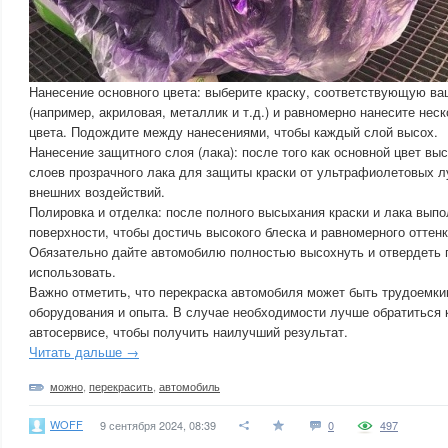
Нанесение основного цвета: выберите краску, соответствующую в
(например, акриловая, металлик и т.д.) и равномерно нанесите нес
цвета. Подождите между нанесениями, чтобы каждый слой высох.
Нанесение защитного слоя (лака): после того как основной цвет вы
слоев прозрачного лака для защиты краски от ультрафиолетовых лу
внешних воздействий.
Полировка и отделка: после полного высыхания краски и лака вып
поверхности, чтобы достичь высокого блеска и равномерного оттенк
Обязательно дайте автомобилю полностью высохнуть и отвердеть 
использовать.
Важно отметить, что перекраска автомобиля может быть трудоемки
оборудования и опыта. В случае необходимости лучше обратиться
автосервисе, чтобы получить наилучший результат.
Читать дальше →
можно
,
перекрасить
,
автомобиль
WOFF
9 сентября 2024, 08:39
0
497