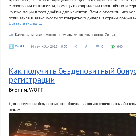
страхования автомобиля, помощь в оформлении гарантийных и серв
консультации и тест-драйвы для клиентов. Важно отметить, что усл
отличаться в зависимости от конкретного дилера и страны пребыва
Читать дальше →
Какие
,
виды
,
услуг
,
можно
,
получить
,
дилерском
,
центре
,
Ситрак
WOFF
14 сентября 2023, 19:55
0
640
Как получить бездепозитный бонус
регистрации
Блог им. WOFF
Для получения бездепозитного бонуса за регистрацию в онлайн-ка
шагам.