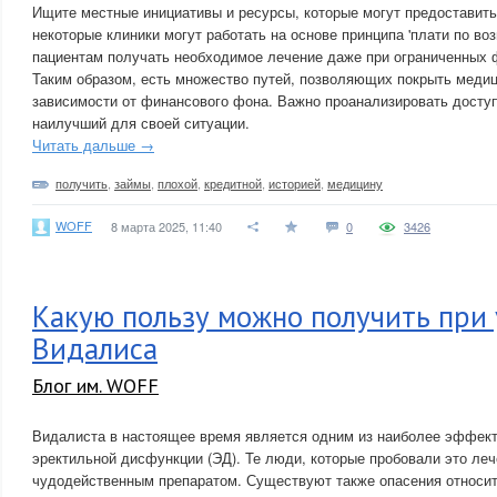
Ищите местные инициативы и ресурсы, которые могут предоставит
некоторые клиники могут работать на основе принципа 'плати по во
пациентам получать необходимое лечение даже при ограниченных 
Таким образом, есть множество путей, позволяющих покрыть меди
зависимости от финансового фона. Важно проанализировать досту
наилучший для своей ситуации.
Читать дальше →
получить
,
займы
,
плохой
,
кредитной
,
историей
,
медицину
WOFF
8 марта 2025, 11:40
0
3426
Какую пользу можно получить при
Видалиса
Блог им. WOFF
Видалиста в настоящее время является одним из наиболее эффек
эректильной дисфункции (ЭД). Те люди, которые пробовали это леч
чудодейственным препаратом. Существуют также опасения относи