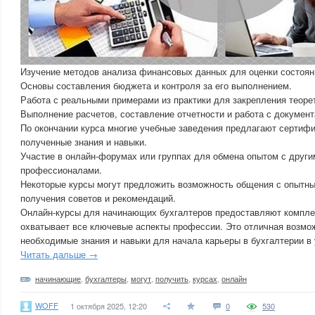
Изучение методов анализа финансовых данных для оценки состоян
Основы составления бюджета и контроля за его выполнением.
Работа с реальными примерами из практики для закрепления теоре
Выполнение расчетов, составление отчетности и работа с документ
По окончании курса многие учебные заведения предлагают серти
полученные знания и навыки.
Участие в онлайн-форумах или группах для обмена опытом с други
профессионалами.
Некоторые курсы могут предложить возможность общения с опытн
получения советов и рекомендаций.
Онлайн-курсы для начинающих бухгалтеров предоставляют комплек
охватывает все ключевые аспекты профессии. Это отличная возмо
необходимые знания и навыки для начала карьеры в бухгалтерии в
Читать дальше →
начинающие
,
бухгалтеры
,
могут
,
получить
,
курсах
,
онлайн
WOFF
1 октября 2025, 12:20
0
530