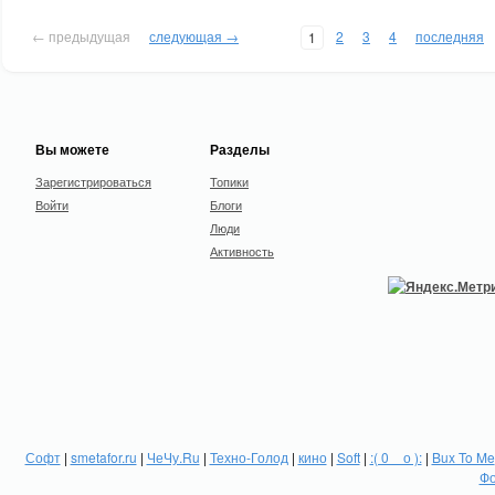
← предыдущая
следующая →
2
3
4
последняя
1
Вы можете
Разделы
Зарегистрироваться
Топики
Войти
Блоги
Люди
Активность
Софт
|
smetafor.ru
|
ЧеЧу.Ru
|
Техно-Голод
|
кино
|
Soft
|
:( 0 _ о ):
|
Bux To Me
Фо