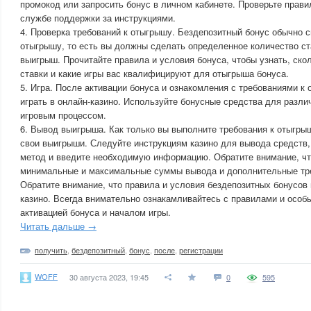
промокод или запросить бонус в личном кабинете. Проверьте прави
службе поддержки за инструкциями.
4. Проверка требований к отыгрышу. Бездепозитный бонус обычно с
отыгрышу, то есть вы должны сделать определенное количество ст
выигрыш. Прочитайте правила и условия бонуса, чтобы узнать, ско
ставки и какие игры вас квалифицируют для отыгрыша бонуса.
5. Игра. После активации бонуса и ознакомления с требованиями к
играть в онлайн-казино. Используйте бонусные средства для разли
игровым процессом.
6. Вывод выигрыша. Как только вы выполните требования к отыгры
свои выигрыши. Следуйте инструкциям казино для вывода средств
метод и введите необходимую информацию. Обратите внимание, чт
минимальные и максимальные суммы вывода и дополнительные тре
Обратите внимание, что правила и условия бездепозитных бонусов 
казино. Всегда внимательно ознакамливайтесь с правилами и осо
активацией бонуса и началом игры.
Читать дальше →
получить
,
бездепозитный
,
бонус
,
после
,
регистрации
WOFF
30 августа 2023, 19:45
0
595