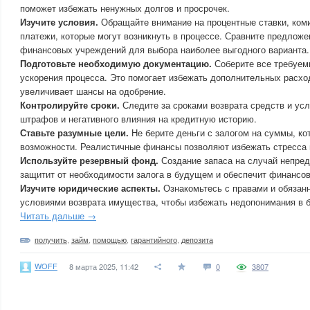
поможет избежать ненужных долгов и просрочек.
Изучите условия.
Обращайте внимание на процентные ставки, ком
платежи, которые могут возникнуть в процессе. Сравните предложе
финансовых учреждений для выбора наиболее выгодного варианта.
Подготовьте необходимую документацию.
Соберите все требуем
ускорения процесса. Это помогает избежать дополнительных расхо
увеличивает шансы на одобрение.
Контролируйте сроки.
Следите за сроками возврата средств и ус
штрафов и негативного влияния на кредитную историю.
Ставьте разумные цели.
Не берите деньги с залогом на суммы, к
возможности. Реалистичные финансы позволяют избежать стресса 
Используйте резервный фонд.
Создание запаса на случай непре
защитит от необходимости залога в будущем и обеспечит финансов
Изучите юридические аспекты.
Ознакомьтесь с правами и обязанн
условиями возврата имущества, чтобы избежать недопонимания в 
Читать дальше →
получить
,
займ
,
помощью
,
гарантийного
,
депозита
WOFF
8 марта 2025, 11:42
0
3807