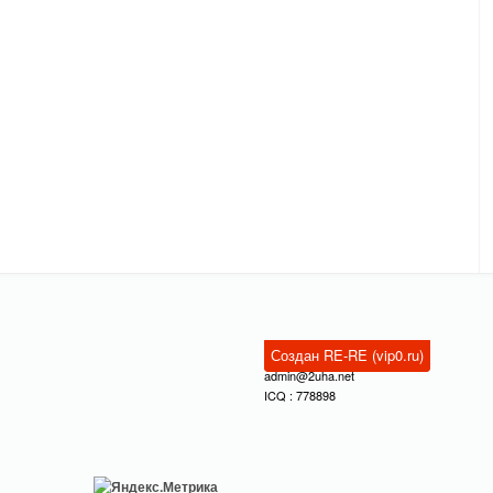
Создан RE-RE (vip0.ru)
admin@2uha.net
ICQ : 778898