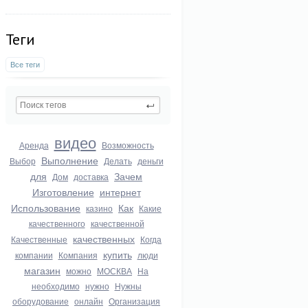
Теги
Все теги
видео
Аренда
Возможность
Выполнение
Выбор
Делать
деньги
для
Зачем
Дом
доставка
Изготовление
интернет
Использование
Как
казино
Какие
качественного
качественной
качественных
Качественные
Когда
купить
компании
Компания
люди
магазин
можно
МОСКВА
На
необходимо
нужно
Нужны
оборудование
онлайн
Организация