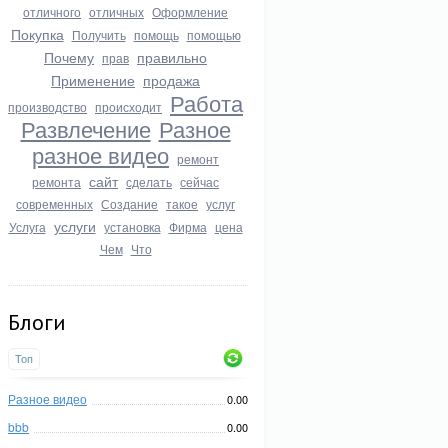
отличного
отличных
Оформление
Покупка
Получить
помощь
помощью
Почему
правильно
прав
Применение
продажа
Работа
производство
происходит
Развлечение
Разное
разное видео
ремонт
сайт
ремонта
сделать
сейчас
современных
Создание
такое
услуг
услуги
Услуга
установка
Фирма
цена
Чем
Что
Блоги
Топ
Разное видео
0.00
bbb
0.00