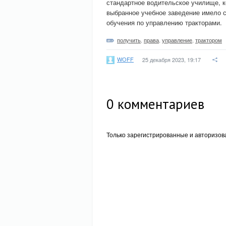
стандартное водительское училище, к
выбранное учебное заведение имело 
обучения по управлению тракторами.
получить
,
права
,
управление
,
трактором
WOFF
25 декабря 2023, 19:17
0
комментариев
Только зарегистрированные и авторизов