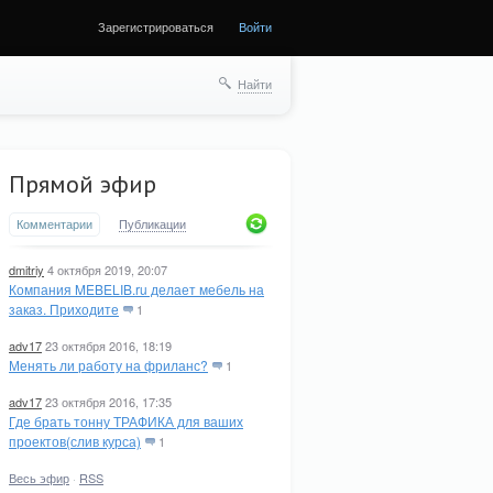
Зарегистрироваться
Войти
Найти
Прямой эфир
Комментарии
Публикации
dmitriy
4 октября 2019, 20:07
Компания MEBELIB.ru делает мебель на
заказ. Приходите
1
adv17
23 октября 2016, 18:19
Менять ли работу на фриланс?
1
adv17
23 октября 2016, 17:35
Где брать тонну ТРАФИКА для ваших
проектов(слив курса)
1
Весь эфир
·
RSS