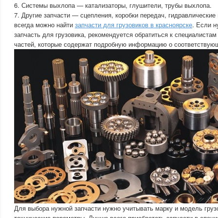
6. Системы выхлопа — катализаторы, глушители, трубы выхлопа.
7. Другие запчасти — сцепления, коробки передач, гидравлические
всегда можно найти
запчасти для грузовиков в красноярске
. Если 
запчасть для грузовика, рекомендуется обратиться к специалистам
частей, которые содержат подробную информацию о соответствующ
Для выбора нужной запчасти нужно учитывать марку и модель грузо
технические параметры. Лучше всего приобретать запчасти в спец