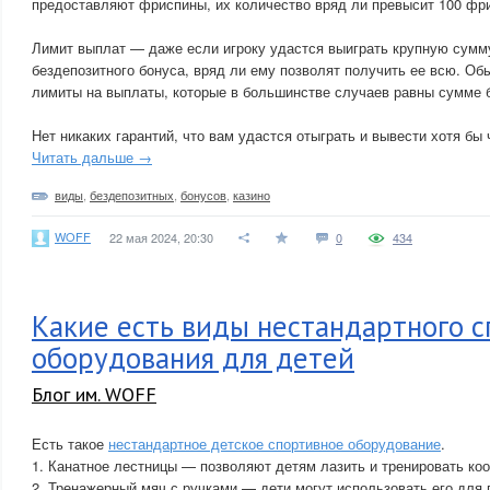
предоставляют фриспины, их количество вряд ли превысит 100 фр
Лимит выплат — даже если игроку удастся выиграть крупную сумм
бездепозитного бонуса, вряд ли ему позволят получить ее всю. О
лимиты на выплаты, которые в большинстве случаев равны сумме 
Нет никаких гарантий, что вам удастся отыграть и вывести хотя бы 
Читать дальше →
виды
,
бездепозитных
,
бонусов
,
казино
WOFF
22 мая 2024, 20:30
0
434
Какие есть виды нестандартного 
оборудования для детей
Блог им. WOFF
Есть такое
нестандартное детское спортивное оборудование
.
1. Канатное лестницы — позволяют детям лазить и тренировать ко
2. Тренажерный мяч с ручками — дети могут использовать его для