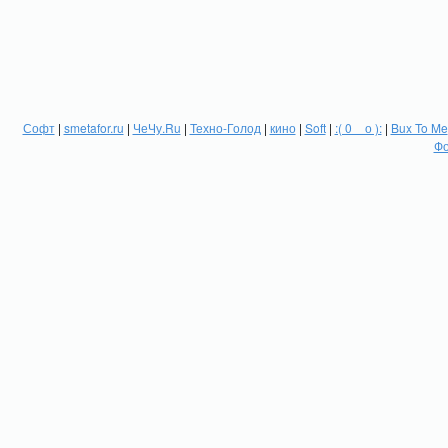
Софт
|
smetafor.ru
|
ЧеЧу.Ru
|
Техно-Голод
|
кино
|
Soft
|
:( 0 _ о ):
|
Bux To Me
Фо