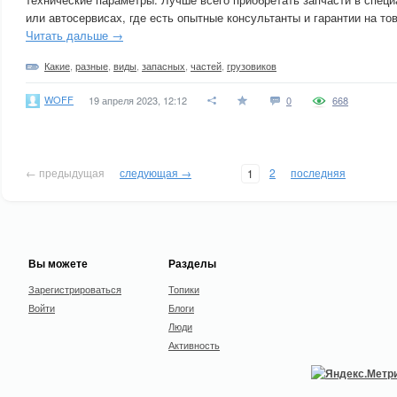
или автосервисах, где есть опытные консультанты и гарантии на то
Читать дальше →
Какие
,
разные
,
виды
,
запасных
,
частей
,
грузовиков
WOFF
19 апреля 2023, 12:12
0
668
← предыдущая
следующая →
2
последняя
1
Вы можете
Разделы
Зарегистрироваться
Топики
Войти
Блоги
Люди
Активность