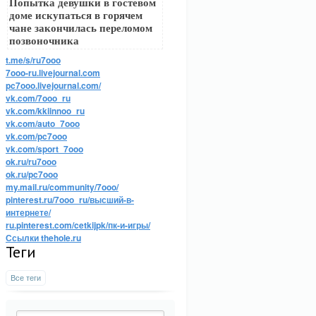
Попытка девушки в гостевом
доме искупаться в горячем
чане закончилась переломом
позвоночника
t.me/s/ru7ooo
7ooo-ru.livejournal.com
pc7ooo.livejournal.com/
vk.com/7ooo_ru
vk.com/kkiinnoo_ru
vk.com/auto_7ooo
vk.com/pc7ooo
vk.com/sport_7ooo
ok.ru/ru7ooo
ok.ru/pc7ooo
my.mail.ru/community/7ooo/
pinterest.ru/7ooo_ru/высший-в-
интернете/
ru.pinterest.com/cetkijpk/пк-и-игры/
Ссылки thehole.ru
Теги
Все теги