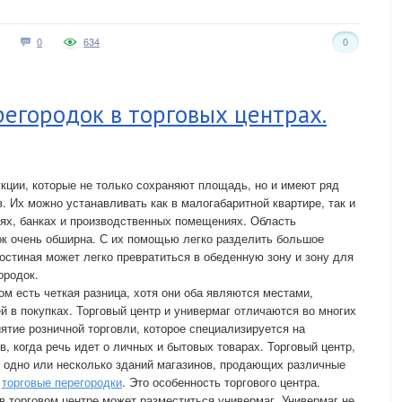
0
634
0
егородок в торговых центрах.
кции, которые не только сохраняют площадь, но и имеют ряд
 Их можно устанавливать как в малогабаритной квартире, так и
иях, банках и производственных помещениях. Область
к очень обширна. С их помощью легко разделить большое
остиная может легко превратиться в обеденную зону и зону для
ородок.
м есть четкая разница, хотя они оба являются местами,
в покупках. Торговый центр и универмаг отличаются во многих
ятие розничной торговли, которое специализируется на
, когда речь идет о личных и бытовых товарах. Торговый центр,
й одно или несколько зданий магазинов, продающих различные
ь
торговые перегородки
. Это особенность торгового центра.
в торговом центре может разместиться универмаг. Универмаг не