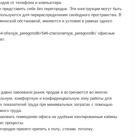
одов от телефона и компьютера.
представить себе без перегородок. Эти конструкции могут быть
пользуются для перераспределения свободного пространства. В
ической обстановкой, меняются и условия в рамках одного
44-ofisnyje_peregorodki/546-ctacionarnyje_peregorodki/ офисные
ит.
давно завоевали рынок продаж и встречаются во многих
альную, комфортную и конфиденциальную зону работы для
их показателей труда при минимальных затратах с помощью
кого труда.
разовать помещение офиса на удобные изолированные кабины
ес процессы.
городки принято крепить к полу, стенам, потолку.