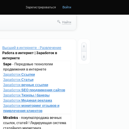
Зарегистрироваться
Войти
Найти
Высший в интернете - Развлечение
Работа в интернет | Заработок в
интернете
Sape
- Передовые технологии
продвижения в интернете
Заработок
Ссылки
Заработок
Статьи
Заработок
вечные ссылки
Заработок
SEO продвижения сайтов
Заработок
Тизеры / банеры
Заработок
Мединая реклама
Заработок
мониторинг отзывов и
привлечения клиентов
Miralinks
- покупка\продажа вечных
ссылок, статей ! Лидирующая система
статейного маркетинга .