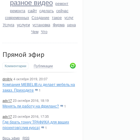
разное видео
ремонт
сайт
ремонта
сделать
сейчас
современных
Создание
такое
услуг
услуги
Услуга
установка
Фирма
цена
Чем
Что
Прямой эфир
Комментарии
Публикации
dmitriy
4 октября 2019, 20:07
Компания MEBELIB.ru делает мебель на
заказ. Приходите
1
adv17
23 октября 2016, 18:19
Менять ли работу на фриланс?
1
adv17
23 октября 2016, 17:35
Где брать тонну ТРАФИКА для ваших
проектов(слив курса)
1
Весь эфир
·
RSS