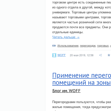
торговом центре есть соединенные п
из одного отдела в другой, между кот
универмаге. Торговые центры упомина
называют торговыми центрами, торгов
является частью розничной сети многи
продаются почти все предметы. Они 
отдельные единицы.
Читать дальше →
Использовапние
,
перегородок
,
торговых
,
WOFF
20 мая 2019, 12:58
Применение перего
помещений на зоны
Блог им. WOFF
Перегородками пользуются, чтобы ра
жилые помещения, тогда предусматри