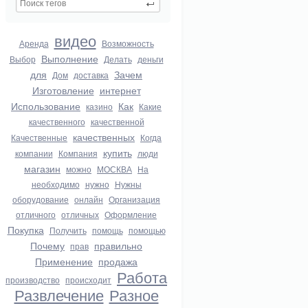
видео
Аренда
Возможность
Выполнение
Выбор
Делать
деньги
для
Зачем
Дом
доставка
Изготовление
интернет
Использование
Как
казино
Какие
качественного
качественной
качественных
Качественные
Когда
купить
компании
Компания
люди
магазин
можно
МОСКВА
На
необходимо
нужно
Нужны
оборудование
онлайн
Организация
отличного
отличных
Оформление
Покупка
Получить
помощь
помощью
Почему
правильно
прав
Применение
продажа
Работа
производство
происходит
Развлечение
Разное