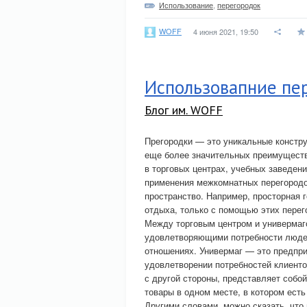
Использование
,
перегородок
WOFF
4 июня 2021, 19:50
Использовапние пер
Блог им. WOFF
Прегородки — это уникальные констру
еще более значительных преимуществ.
в торговых центрах, учебных заведен
применения межкомнатных перегородо
пространство. Например, просторная г
отдыха, только с помощью этих перег
Между торговым центром и универмаго
удовлетворяющими потребности людей 
отношениях. Универмаг — это предпри
удовлетворении потребностей клиентов
с другой стороны, представляет собо
товары в одном месте, в котором ест
Другими словами, можно сказать, что 