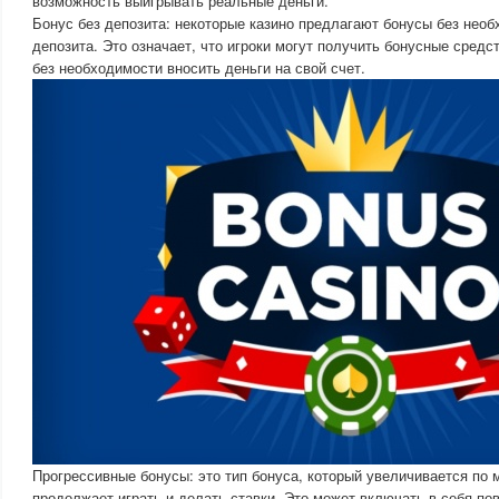
возможность выигрывать реальные деньги.
Бонус без депозита: некоторые казино предлагают бонусы без нео
депозита. Это означает, что игроки могут получить бонусные сред
без необходимости вносить деньги на свой счет.
Прогрессивные бонусы: это тип бонуса, который увеличивается по ме
продолжает играть и делать ставки. Это может включать в себя п