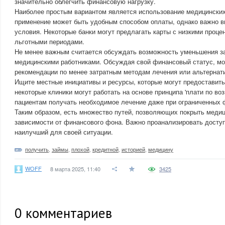
значительно облегчить финансовую нагрузку.
Наиболее простым вариантом является использование медицинских
применение может быть удобным способом оплаты, однако важно в
условия. Некоторые банки могут предлагать карты с низкими проце
льготными периодами.
Не менее важным считается обсуждать возможность уменьшения за
медицинскими работниками. Обсуждая свой финансовый статус, м
рекомендации по менее затратным методам лечения или альтерна
Ищите местные инициативы и ресурсы, которые могут предоставит
некоторые клиники могут работать на основе принципа 'плати по во
пациентам получать необходимое лечение даже при ограниченных 
Таким образом, есть множество путей, позволяющих покрыть меди
зависимости от финансового фона. Важно проанализировать досту
наилучший для своей ситуации.
получить
,
займы
,
плохой
,
кредитной
,
историей
,
медицину
WOFF
8 марта 2025, 11:40
3425
0
комментариев