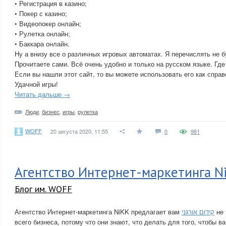
• Регистрация в казино;
• Покер с казино;
• Видеопокер онлайн;
• Рулетка онлайн;
• Баккара онлайн.
Ну а внизу все о различных игровых автоматах. Я перечислять не б
Прочитаете сами. Всё очень удобно и только на русском языке. Где
Если вы нашли этот сайт, то вы можете использовать его как справ
Удачной игры!
Читать дальше →
Люди
,
бизнес
,
игры
,
рулетка
WOFF
20 августа 2020, 11:55
0
981
Агентство Интернет-маркетинга N
Блог им. WOFF
Агентство Интернет-маркетинга NiKK предлагает вам
קידום אורגני
не 
всего бизнеса, потому что они знают, что делать для того, чтобы в