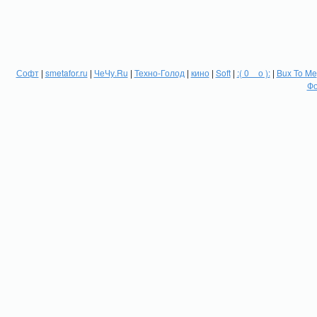
Софт
|
smetafor.ru
|
ЧеЧу.Ru
|
Техно-Голод
|
кино
|
Soft
|
:( 0 _ о ):
|
Bux To Me
Фо