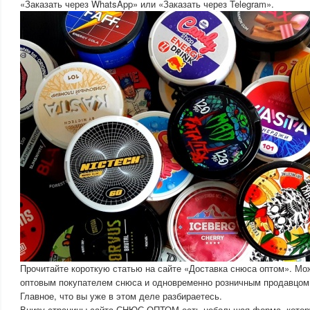
«Заказать через WhatsApp» или «Заказать через Telegram».
Прочитайте короткую статью на сайте «Доставка снюса оптом». Мо
оптовым покупателем снюса и одновременно розничным продавцом. 
Главное, что вы уже в этом деле разбираетесь.
Внизу страницы сайта СНЮС ОПТОМ есть небольшая форма, котору