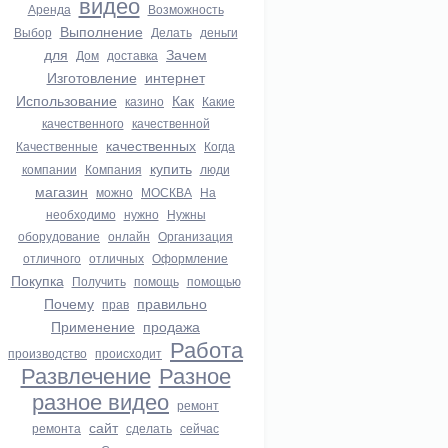
видео
Аренда
Возможность
Выполнение
Выбор
Делать
деньги
для
Зачем
Дом
доставка
Изготовление
интернет
Использование
Как
казино
Какие
качественного
качественной
качественных
Качественные
Когда
купить
компании
Компания
люди
магазин
можно
МОСКВА
На
необходимо
нужно
Нужны
оборудование
онлайн
Организация
отличного
отличных
Оформление
Покупка
Получить
помощь
помощью
Почему
правильно
прав
Применение
продажа
Работа
производство
происходит
Развлечение
Разное
разное видео
ремонт
сайт
ремонта
сделать
сейчас