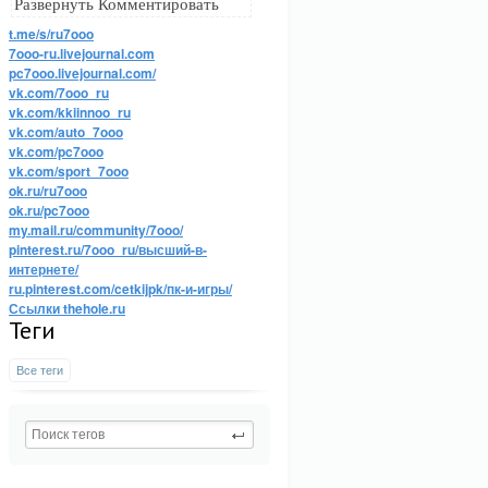
Развернуть Комментировать
t.me/s/ru7ooo
7ooo-ru.livejournal.com
pc7ooo.livejournal.com/
vk.com/7ooo_ru
vk.com/kkiinnoo_ru
vk.com/auto_7ooo
vk.com/pc7ooo
vk.com/sport_7ooo
ok.ru/ru7ooo
ok.ru/pc7ooo
my.mail.ru/community/7ooo/
pinterest.ru/7ooo_ru/высший-в-
интернете/
ru.pinterest.com/cetkijpk/пк-и-игры/
Ссылки thehole.ru
Теги
Все теги