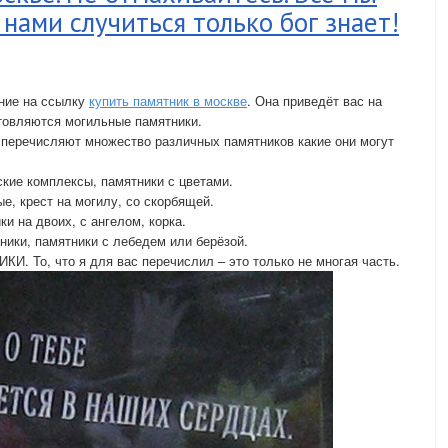
нами случиться только бог знает!
ание на ссылку
купить памятник в москве
. Она приведёт вас на
отовляются могильные памятники.
еречисляют множество различных памятников какие они могут
ские комплексы, памятники с цветами.
е, крест на могилу, со скорбящей.
ки на двоих, с ангелом, корка.
ники, памятники с лебедем или берёзой.
И. То, что я для вас перечислил – это только не многая часть.