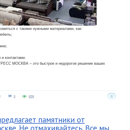
комиться с такими нужными материалами, как:
мебель;
ине;
 и контактами.
ГРЕСС МОСКВА – это быстрое и недорогое решение ваших
0
659
0
едлагает памятники от
скве. Не отмахивайтесь. Все мы