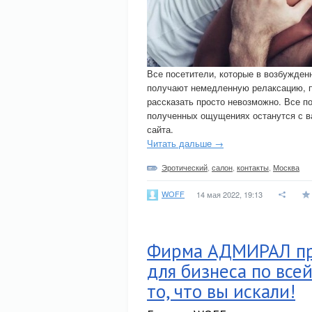
Все посетители, которые в возбужден
получают немедленную релаксацию, п
рассказать просто невозможно. Все п
полученных ощущениях останутся с вам
сайта.
Читать дальше →
Эротический
,
салон
,
контакты
,
Москва
WOFF
14 мая 2022, 19:13
Фирма АДМИРАЛ пр
для бизнеса по всей
то, что вы искали!