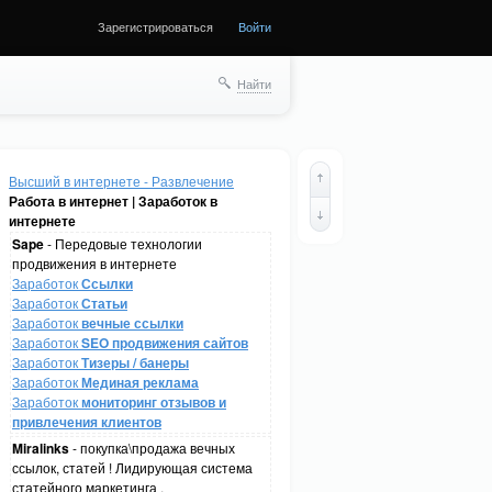
Зарегистрироваться
Войти
Найти
Высший в интернете - Развлечение
Работа в интернет | Заработок в
интернете
Sape
- Передовые технологии
продвижения в интернете
Заработок
Ссылки
Заработок
Статьи
Заработок
вечные ссылки
Заработок
SEO продвижения сайтов
Заработок
Тизеры / банеры
Заработок
Мединая реклама
Заработок
мониторинг отзывов и
привлечения клиентов
Miralinks
- покупка\продажа вечных
ссылок, статей ! Лидирующая система
статейного маркетинга .