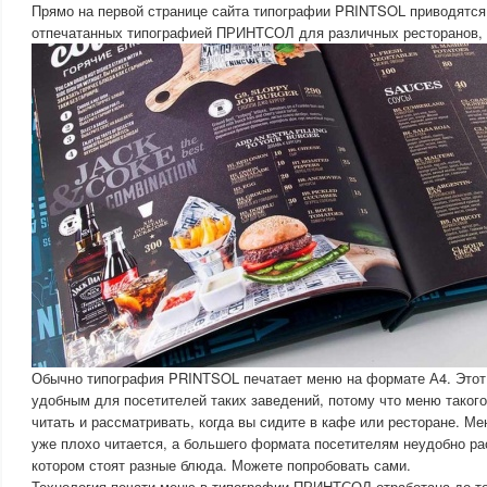
Прямо на первой странице сайта типографии PRINTSOL приводятс
отпечатанных типографией ПРИНТСОЛ для различных ресторанов, 
Обычно типография PRINTSOL печатает меню на формате А4. Этот
удобным для посетителей таких заведений, потому что меню таког
читать и рассматривать, когда вы сидите в кафе или ресторане. М
уже плохо читается, а большего формата посетителям неудобно ра
котором стоят разные блюда. Можете попробовать сами.
Технология печати меню в типографии ПРИНТСОЛ отработана до то