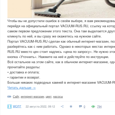
Чтобы вы не допустили ошибок в своём выборе, я вам рекомендова
перейдя на официальный портал VACUUM-RUS.RU, ссылку на котор
самом первом предложении этого текста. Она там выделается друг
кликнуть по ней, и вы сразу же окажетесь на нужном сайте.
Портал VACUUM-RUS.RU сделан как обычный интернет-магазин, по
разберётесь как с ним работать. Однако в некоторых местах интер
RUS.RU вместо цен стоит надпись «цена по запросу». Не нужно это
кнопка «Уточнить». Нажмите на неё и действуйте по инструкции.
Всё остальное на этом сайте, как в обычном интернет-магазине, од
прочитайте разделы:
• доставка и оплата;
• гарантии и возврат.
Больше никаких подводных камней в интернет-магазине VACUUM-R
Читать дальше →
Сайт
,
интернет-магазин
,
цвет
,
насосы
WOFF
22 августа 2022, 09:12
0
794