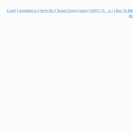
Софт
|
smetafor.ru
|
ЧеЧу.Ru
|
Техно-Голод
|
кино
|
Soft
|
:( 0 _ о ):
|
Bux To Me
Фо