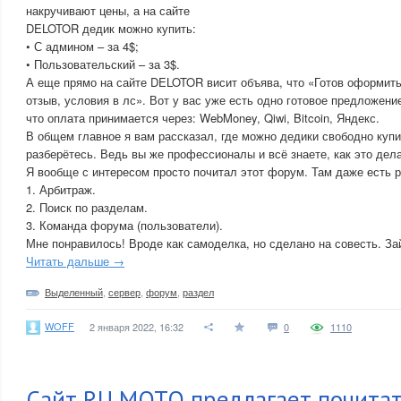
накручивают цены, а на сайте
DELOTOR дедик можно купить:
• С админом – за 4$;
• Пользовательский – за 3$.
А еще прямо на сайте DELOTOR висит объява, что «Готов оформить
отзыв, условия в лс». Вот у вас уже есть одно готовое предложени
что оплата принимается через: WebMoney, Qiwi, Bitcoin, Яндекс.
В общем главное я вам рассказал, где можно дедики свободно купи
разберётесь. Ведь вы же профессионалы и всё знаете, как это дел
Я вообще с интересом просто почитал этот форум. Там даже есть 
1. Арбитраж.
2. Поиск по разделам.
3. Команда форума (пользователи).
Мне понравилось! Вроде как самоделка, но сделано на совесть. За
Читать дальше →
Выделенный
,
сервер
,
форум
,
раздел
WOFF
2 января 2022, 16:32
0
1110
Сайт RU MOTO предлагает почитат