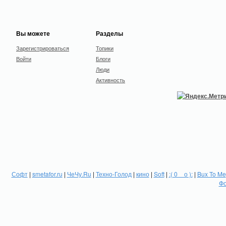
Вы можете
Разделы
Зарегистрироваться
Топики
Войти
Блоги
Люди
Активность
Софт
|
smetafor.ru
|
ЧеЧу.Ru
|
Техно-Голод
|
кино
|
Soft
|
:( 0 _ о ):
|
Bux To Me
Фо