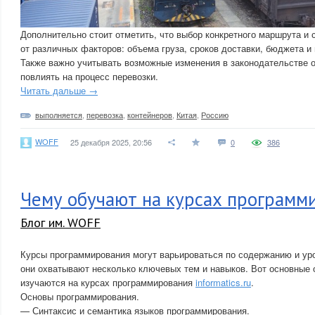
Дополнительно стоит отметить, что выбор конкретного маршрута и 
от различных факторов: объема груза, сроков доставки, бюджета и
Также важно учитывать возможные изменения в законодательстве о
повлиять на процесс перевозки.
Читать дальше →
выполняется
,
перевозка
,
контейнеров
,
Китая
,
Россию
WOFF
25 декабря 2025, 20:56
0
386
Чему обучают на курсах программ
Блог им. WOFF
Курсы программирования могут варьироваться по содержанию и ур
они охватывают несколько ключевых тем и навыков. Вот основные 
изучаются на курсах программирования
informatics.ru
.
Основы программирования.
— Синтаксис и семантика языков программирования.