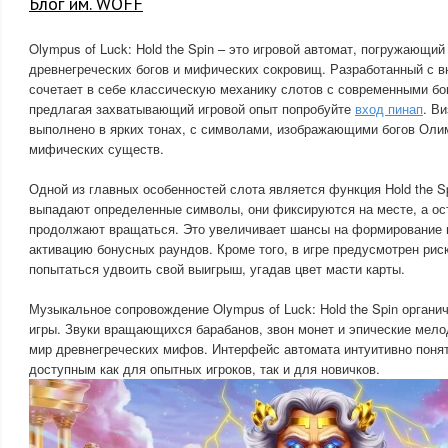
Блог им. WOFF
Olympus of Luck: Hold the Spin – это игровой автомат, погружающий
древнегреческих богов и мифических сокровищ. Разработанный с в
сочетает в себе классическую механику слотов с современными б
предлагая захватывающий игровой опыт попробуйте
вход пинап
. В
выполнено в ярких тонах, с символами, изображающими богов Оли
мифических существ.
Одной из главных особенностей слота является функция Hold the Sp
выпадают определенные символы, они фиксируются на месте, а о
продолжают вращаться. Это увеличивает шансы на формирование
активацию бонусных раундов. Кроме того, в игре предусмотрен риск
попытаться удвоить свой выигрыш, угадав цвет масти карты.
Музыкальное сопровождение Olympus of Luck: Hold the Spin орган
игры. Звуки вращающихся барабанов, звон монет и эпические мело
мир древнегреческих мифов. Интерфейс автомата интуитивно понят
доступным как для опытных игроков, так и для новичков.