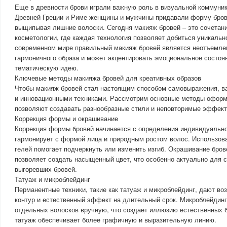
Еще в древности брови играли важную роль в визуальной коммуника
Древней Греции и Риме женщины и мужчины придавали форму бров
выщипывая лишние волоски. Сегодня макияж бровей – это сочетани
косметологии, где каждая технология позволяет добиться уникально
современном мире правильный макияж бровей является неотъемле
гармоничного образа и может акцентировать эмоциональное состоя
тематическую идею.
Ключевые методы макияжа бровей для креативных образов
Чтобы макияж бровей стал настоящим способом самовыражения, в
и инновационными техниками. Рассмотрим основные методы оформ
позволяют создавать разнообразные стили и неповторимые эффект
Коррекция формы и окрашивание
Коррекция формы бровей начинается с определения индивидуально
гармонирует с формой лица и природным ростом волос. Использова
гелей помогает подчеркнуть или изменить изгиб. Окрашивание бров
позволяет создать насыщенный цвет, что особенно актуально для 
выгоревших бровей.
Татуаж и микроблейдинг
Перманентные техники, такие как татуаж и микроблейдинг, дают во
контур и естественный эффект на длительный срок. Микроблейдинг
отдельных волосков вручную, что создает иллюзию естественных б
татуаж обеспечивает более графичную и выразительную линию.