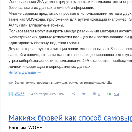
Использование 2FA демонстрирует клиентам и пользователям серь
безопасности их данных и личной информации.
Многие сервисы предлагают простые в использовании методы двух
такие как SMS-коды, приложения для аутентификации (например, Goo
Authy) или аппаратные токены.
Пользователи могут выбирать между различными методами аутен
биометрических данных (отпечатки пальцев или распознавание лиц)
адаптировать систему под свои нужды.
Двухфакторная аутентификация значительно повышает безопаснос
записей и защищает ваши данные от несанкционированного доступ
угроз кибербезопасности использование 2FA становится необходи
личной информации и корпоративных данных.
Читать дальше →
Зачем
,
нужно
,
проводить
,
двухфакторную
,
аутентификацию
,
2fa
WOFF
24 сентября 2025, 20:43
0
564
Макияж бровей как способ самовы
Блог им. WOFF