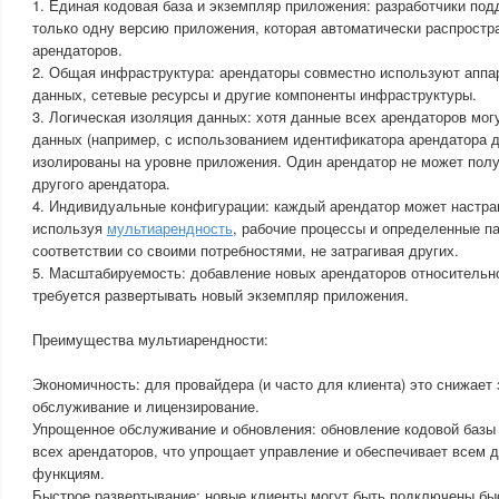
1. Единая кодовая база и экземпляр приложения: разработчики по
только одну версию приложения, которая автоматически распростр
арендаторов.
2. Общая инфраструктура: арендаторы совместно используют аппа
данных, сетевые ресурсы и другие компоненты инфраструктуры.
3. Логическая изоляция данных: хотя данные всех арендаторов могу
данных (например, с использованием идентификатора арендатора д
изолированы на уровне приложения. Один арендатор не может полу
другого арендатора.
4. Индивидуальные конфигурации: каждый арендатор может настра
используя
мультиарендность
, рабочие процессы и определенные п
соответствии со своими потребностями, не затрагивая других.
5. Масштабируемость: добавление новых арендаторов относительно 
требуется развертывать новый экземпляр приложения.
Преимущества мультиарендности:
Экономичность: для провайдера (и часто для клиента) это снижает 
обслуживание и лицензирование.
Упрощенное обслуживание и обновления: обновление кодовой базы 
всех арендаторов, что упрощает управление и обеспечивает всем 
функциям.
Быстрое развертывание: новые клиенты могут быть подключены быс