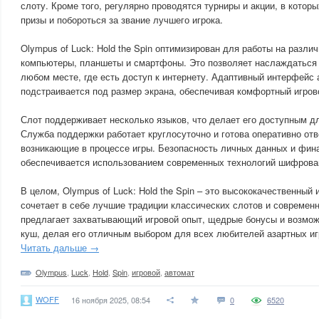
слоту. Кроме того, регулярно проводятся турниры и акции, в котор
призы и побороться за звание лучшего игрока.
Olympus of Luck: Hold the Spin оптимизирован для работы на разли
компьютеры, планшеты и смартфоны. Это позволяет наслаждаться 
любом месте, где есть доступ к интернету. Адаптивный интерфейс
подстраивается под размер экрана, обеспечивая комфортный игров
Слот поддерживает несколько языков, что делает его доступным дл
Служба поддержки работает круглосуточно и готова оперативно от
возникающие в процессе игры. Безопасность личных данных и фин
обеспечивается использованием современных технологий шифрова
В целом, Olympus of Luck: Hold the Spin – это высококачественный 
сочетает в себе лучшие традиции классических слотов и современ
предлагает захватывающий игровой опыт, щедрые бонусы и возмож
куш, делая его отличным выбором для всех любителей азартных иг
Читать дальше →
Olympus
,
Luck
,
Hold
,
Spin
,
игровой
,
автомат
WOFF
16 ноября 2025, 08:54
0
6520