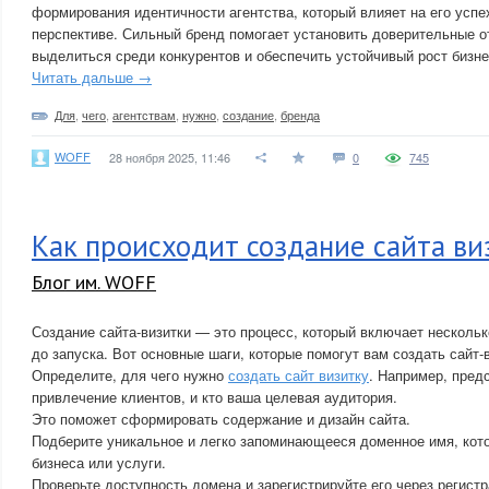
формирования идентичности агентства, который влияет на его успе
перспективе. Сильный бренд помогает установить доверительные о
выделиться среди конкурентов и обеспечить устойчивый рост бизне
Читать дальше →
Для
,
чего
,
агентствам
,
нужно
,
создание
,
бренда
WOFF
28 ноября 2025, 11:46
0
745
Как происходит создание сайта ви
Блог им. WOFF
Создание сайта-визитки — это процесс, который включает нескольк
до запуска. Вот основные шаги, которые помогут вам создать сайт-в
Определите, для чего нужно
создать сайт визитку
. Например, пред
привлечение клиентов, и кто ваша целевая аудитория.
Это поможет сформировать содержание и дизайн сайта.
Подберите уникальное и легко запоминающееся доменное имя, кото
бизнеса или услуги.
Проверьте доступность домена и зарегистрируйте его через регист