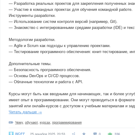
— Разработка реальных проектов для закрепления полученных зна
— Участие в командных проектах для обучения командной работе.
Инструменты разработки.
— Использование систем контроля версий (например, Git).
— Знакомство с интегрированными средами разработки (IDE) и тек
Методологии разработки.
— Agile и Scrum как подходы к управлению проектами.
— Тестирование программного обеспечения: юнит-тестирование, ин
Дополнительные темы.
— Безопасность программного обеспечения.
— Основы DevOps и CI/CD процессов.
— Облачные технологии и работа с API.
Курсы могут быть как вводными для начинающих, так и более углу
имеет опыт в программировании. Они могут проводиться в формате
занятий или онлайн-курсов с доступом к учебным материалам и за
Читать дальше →
Чему
,
обучают
,
курсах
,
программирования
WOFF
25 декабря 2025, 20:53
0
336