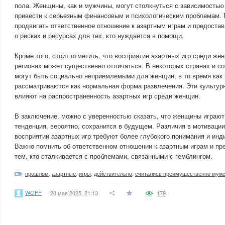
пола. Женщины, как и мужчины, могут столкнуться с зависимостью 
привести к серьезным финансовым и психологическим проблемам. 
продвигать ответственное отношение к азартным играм и предоста
о рисках и ресурсах для тех, кто нуждается в помощи.
Кроме того, стоит отметить, что восприятие азартных игр среди же
регионах может существенно отличаться. В некоторых странах и с
могут быть социально неприемлемыми для женщин, в то время как 
рассматриваются как нормальная форма развлечения. Эти культур
влияют на распространенность азартных игр среди женщин.
В заключение, можно с уверенностью сказать, что женщины играют 
тенденция, вероятно, сохранится в будущем. Различия в мотивации
восприятии азартных игр требуют более глубокого понимания и инд
Важно помнить об ответственном отношении к азартным играм и п
тем, кто сталкивается с проблемами, связанными с гемблингом.
прошлом
,
азартные
,
игры
,
действительно
,
считались преимущественно муж
WOFF
20 мая 2025, 21:13
179