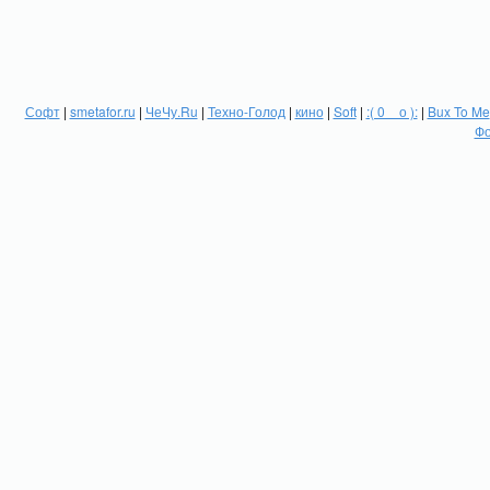
Софт
|
smetafor.ru
|
ЧеЧу.Ru
|
Техно-Голод
|
кино
|
Soft
|
:( 0 _ о ):
|
Bux To Me
Фо