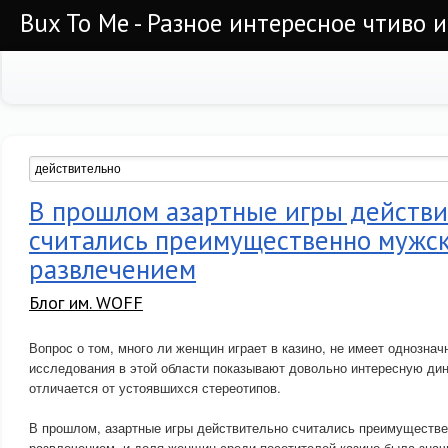
Bux To Me - Разное интересное чтиво 
В прошлом азартные игры действи
считались преимущественно мужс
развлечением
Блог им. WOFF
Вопрос о том, много ли женщин играет в казино, не имеет однозначн
исследования в этой области показывают довольно интересную дин
отличается от устоявшихся стереотипов.
В прошлом, азартные игры действительно считались преимуществ
развлечением, и доля женщин среди посетителей казино была знач