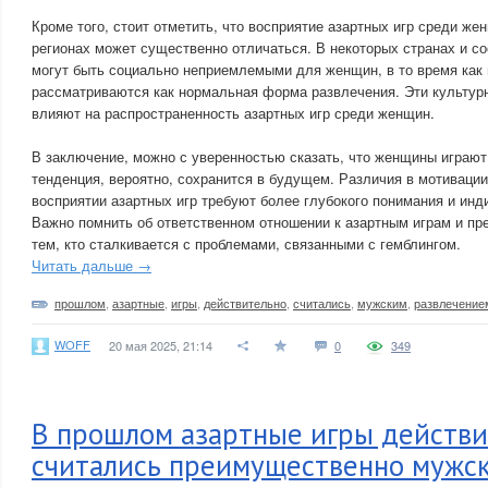
Кроме того, стоит отметить, что восприятие азартных игр среди же
регионах может существенно отличаться. В некоторых странах и с
могут быть социально неприемлемыми для женщин, в то время как 
рассматриваются как нормальная форма развлечения. Эти культур
влияют на распространенность азартных игр среди женщин.
В заключение, можно с уверенностью сказать, что женщины играют 
тенденция, вероятно, сохранится в будущем. Различия в мотивации
восприятии азартных игр требуют более глубокого понимания и инд
Важно помнить об ответственном отношении к азартным играм и п
тем, кто сталкивается с проблемами, связанными с гемблингом.
Читать дальше →
прошлом
,
азартные
,
игры
,
действительно
,
считались
,
мужским
,
развлечение
WOFF
20 мая 2025, 21:14
0
349
В прошлом азартные игры действи
считались преимущественно мужс