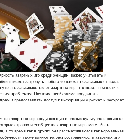
рность азартных игр среди женщин, важно учитывать и
блинг может затронуть любого человека, независимо от пола.
нуться с зависимостью от азартных игр, что может привести к
ским проблемам. Поэтому, необходимо продвигать
играм и предоставлять доступ к информации о рисках и ресурсах
риятие азартных игр среди женщин в разных культурах и регионах
оторых странах и сообществах азартные игры могут быть
 в то время как в других они рассматриваются как нормальная
собенности также влияют на распространенность азартных игр