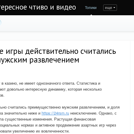
тересное чтиво и видео
Топики
еще
е игры действительно считались
мужским развлечением
 в казино, не имеет однозначного ответа. Статистика и
ают довольно интересную динамику, которая несколько
ов.
льно считались преимущественно мужским развлечением, и доля
ла значительно ниже и
https://24rsm.ru
неисключение. Однако, с
ела существенные изменения. Растущая финансовая
оциальных нормах и активное продвижение азартных игр через
вовали увеличению их вовлеченности.