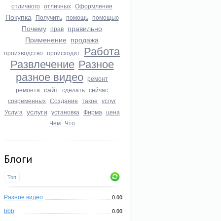
отличного
отличных
Оформление
Покупка
Получить
помощь
помощью
Почему
правильно
прав
Применение
продажа
Работа
производство
происходит
Развлечение
Разное
разное видео
ремонт
сайт
ремонта
сделать
сейчас
современных
Создание
такое
услуг
услуги
Услуга
установка
Фирма
цена
Чем
Что
Блоги
Топ
Разное видео
0.00
bbb
0.00