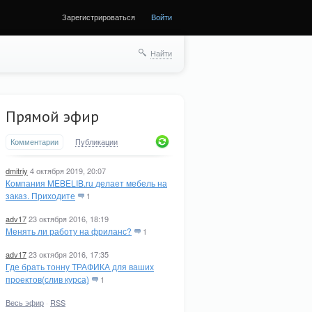
Зарегистрироваться
Войти
Найти
Прямой эфир
Комментарии
Публикации
dmitriy
4 октября 2019, 20:07
Компания MEBELIB.ru делает мебель на
заказ. Приходите
1
adv17
23 октября 2016, 18:19
Менять ли работу на фриланс?
1
adv17
23 октября 2016, 17:35
Где брать тонну ТРАФИКА для ваших
проектов(слив курса)
1
Весь эфир
·
RSS