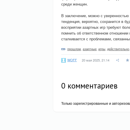
среди женщин.
В заключение, можно с уверенностью 
тенденция, вероятно, сохранится в бу
восприятии азартных игр требуют бол
помнить об ответственном отношении 
сталкивается с проблемами, связанны
прошлом
,
азартные
,
игры
,
действительно
WOFF
20 мая 2025, 21:14
0
комментариев
Только зарегистрированные и авторизов