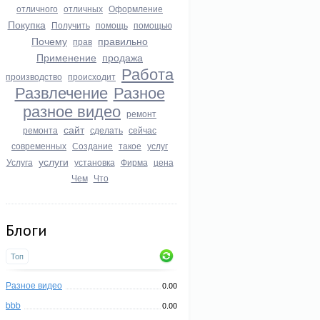
отличного
отличных
Оформление
Покупка
Получить
помощь
помощью
Почему
правильно
прав
Применение
продажа
Работа
производство
происходит
Развлечение
Разное
разное видео
ремонт
сайт
ремонта
сделать
сейчас
современных
Создание
такое
услуг
услуги
Услуга
установка
Фирма
цена
Чем
Что
Блоги
Топ
Разное видео
0.00
bbb
0.00