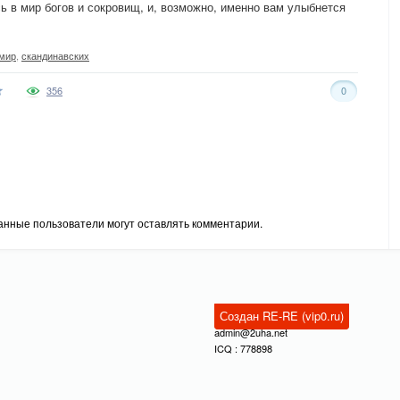
ь в мир богов и сокровищ, и, возможно, именно вам улыбнется
мир
,
скандинавских
356
0
анные пользователи могут оставлять комментарии.
Создан RE-RE (vip0.ru)
admin@2uha.net
ICQ : 778898