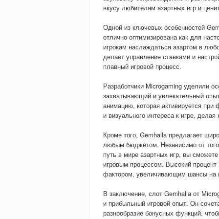
вкусу любителям азартных игр и цен
Одной из ключевых особенностей Gemh
отлично оптимизирована как для наст
игрокам наслаждаться азартом в люб
делает управление ставками и настро
плавный игровой процесс.
Разработчики Microgaming уделили ос
захватывающий и увлекательный опыт
анимацию, которая активируется при
и визуального интереса к игре, дела
Кроме того, Gemhalla предлагает широ
любым бюджетом. Независимо от того,
путь в мире азартных игр, вы сможет
игровым процессом. Высокий процент 
фактором, увеличивающим шансы на 
В заключение, слот Gemhalla от Micr
и прибыльный игровой опыт. Он сочет
разнообразие бонусных функций, что