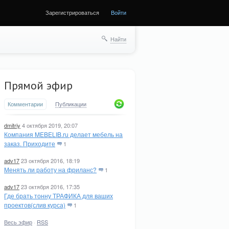
Зарегистрироваться
Войти
Найти
Прямой эфир
Комментарии
Публикации
dmitriy
4 октября 2019, 20:07
Компания MEBELIB.ru делает мебель на
заказ. Приходите
1
adv17
23 октября 2016, 18:19
Менять ли работу на фриланс?
1
adv17
23 октября 2016, 17:35
Где брать тонну ТРАФИКА для ваших
проектов(слив курса)
1
Весь эфир
·
RSS