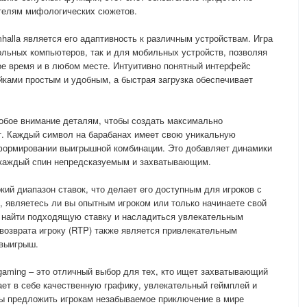
ителям мифологических сюжетов.
alla является его адаптивность к различным устройствам. Игра
ольных компьютеров, так и для мобильных устройств, позволяя
ое время и в любом месте. Интуитивно понятный интерфейс
йками простым и удобным, а быстрая загрузка обеспечивает
обое внимание деталям, чтобы создать максимально
. Каждый символ на барабанах имеет свою уникальную
 формировании выигрышной комбинации. Это добавляет динамики
я каждый спин непредсказуемым и захватывающим.
кий диапазон ставок, что делает его доступным для игроков с
 являетесь ли вы опытным игроком или только начинаете свой
е найти подходящую ставку и насладиться увлекательным
возврата игроку (RTP) также является привлекательным
выигрыш.
ogaming – это отличный выбор для тех, кто ищет захватывающий
ает в себе качественную графику, увлекательный геймплей и
бы предложить игрокам незабываемое приключение в мире