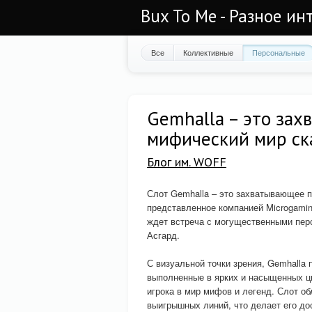
Bux To Me - Разное ин
Все
Коллективные
Персональные
Gemhalla – это за
мифический мир ск
Блог им. WOFF
Слот Gemhalla – это захватывающее п
представленное компанией Microgami
ждет встреча с могущественными перс
Асгард.
С визуальной точки зрения, Gemhalla
выполненные в ярких и насыщенных ц
игрока в мир мифов и легенд. Слот о
выигрышных линий, что делает его до