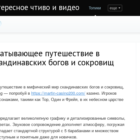
тересное чтиво и видео
Топики
еще
хватывающее путешествие в
андинавских богов и сокровищ
утешествие в мифический мир скандинавских богов и сокровищ,
ng — попробуй в
https://martin-casino200.com/
казино. Игроков
онажами, такими как Тор, Один и Фрейя, в их небесном царстве
 предлагает великолепную графику и детализированные символы,
ветах. Звуковое сопровождение дополняет атмосферу, погружая
бладает стандартной структурой с 5 барабанами и множеством
ступным и понятным даже для новичков.