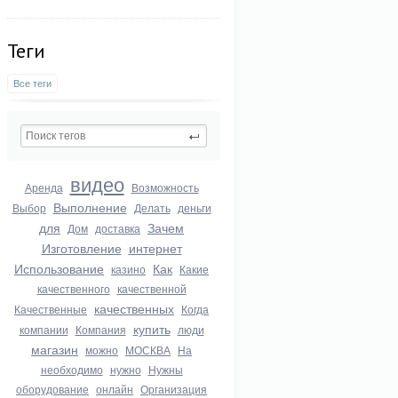
Теги
Все теги
видео
Аренда
Возможность
Выполнение
Выбор
Делать
деньги
для
Зачем
Дом
доставка
Изготовление
интернет
Использование
Как
казино
Какие
качественного
качественной
качественных
Качественные
Когда
купить
компании
Компания
люди
магазин
можно
МОСКВА
На
необходимо
нужно
Нужны
оборудование
онлайн
Организация