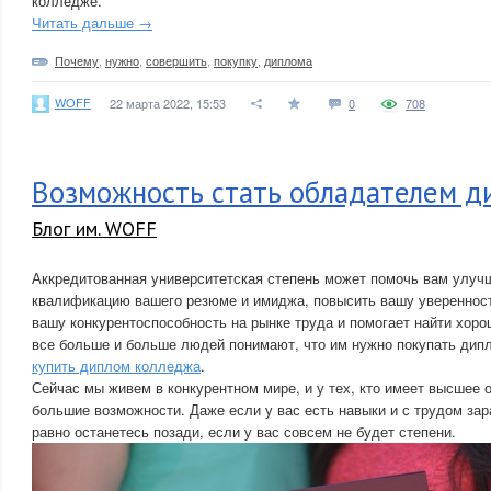
колледже.
Читать дальше →
Почему
,
нужно
,
совершить
,
покупку
,
диплома
WOFF
22 марта 2022, 15:53
0
708
Возможность стать обладателем д
Блог им. WOFF
Аккредитованная университетская степень может помочь вам улуч
квалификацию вашего резюме и имиджа, повысить вашу уверенност
вашу конкурентоспособность на рынке труда и помогает найти хор
все больше и больше людей понимают, что им нужно покупать дип
купить диплом колледжа
.
Сейчас мы живем в конкурентном мире, и у тех, кто имеет высшее 
большие возможности. Даже если у вас есть навыки и с трудом зар
равно останетесь позади, если у вас совсем не будет степени.