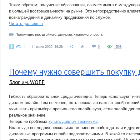
Таким образом, получение образования, совместимого с междунар
к большей востребованности на рынке. Это непосредственно влияет
вознаграждения и динамику продвижения по службе.
Читать дальше →
Преимущества
,
двойного
,
диплома
,
карьерного
,
роста
WOFF
11 июня 2025, 16:28
0
1508
Почему нужно совершить покупку
Блог им. WOFF
Гибкость образовательной среды очевидна. Теперь используют инте
диплом онлайн. Тем не менее, есть несколько важных соображений
учитывать при выборе правильного онлайн-вуза, если онлайн-дипл
реальное значение.
Теперь не проблема
купить диплом техникума
.
Вплоть до последних нескольких лет многие работодатели и другие
дипломные программы онлайн подозрительными. В какой-то степен
отношении признания онлайн-дипломов была оправданной. Многие 