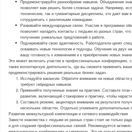
Продемонстрируйте разнообразие навыков. Объединение знан
позволяет вам решать более сложные задачи. Например, есл
технические, так и гуманитарные дисциплины, это дает вам
сотрудничать с различными командами.
Развивайте международные связи. Участие в программах обм
позволяет наладить контакты с людьми из разных стран, что 
получению уникальных предложений о работе.
Подчеркивайте свою адаптивность. Работодатели ценят спец
осваивать новые технологии и подходы. Обучение на двух н
вашу готовность к изменениям и к приобретению новых знани
Это может включать участие в профессиональных конференциях, се
также волонтерскую деятельность, где вы сможете применить ваши
продемонстрировать решения реальных бизнес-задач.
Исследуйте вакансии. Обратите внимание на новые области 
требуют гибридных навыков.
Применяйте полученные знания на практике. Составьте план
развития, включающий стажировки и практику, чтобы нарасти
Составьте резюме, акцентируя внимание на результате получ
нескольких областях. Отдельно упомяните дополнительные я
Развитие межкультурной компетенции и сетевого взаимодействия
Завести знакомства с людьми из разных стран стоит не только рад
и для создания профессиональных связей. Рекомендуется активно 
международных конференциях и семинарах. Это не только возможн