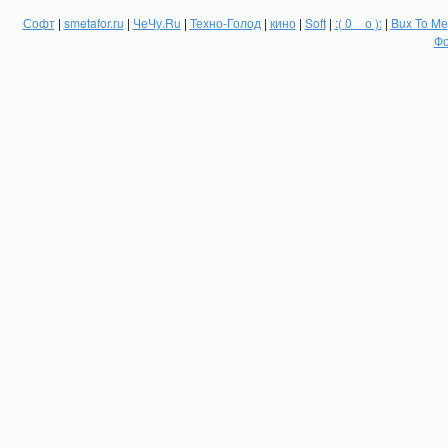
Софт
|
smetafor.ru
|
ЧеЧу.Ru
|
Техно-Голод
|
кино
|
Soft
|
:( 0 _ о ):
|
Bux To Me
Фо