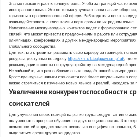
Знание языков играет ключевую роль. Учеба за границей часто вкл
иностранного языка. Это не только улучшает ваши навыки общения,
горизонты в профессиональной сфере. Работодатели ценят кандида
взаимодействовать с клиентами и партнерами на их родном языке.
Налаживание международных контактов ведет к формированию се
связей, что может привести к предложениям о работе или сотрудни
олимпиадах, конференциях и других международных мероприятиях
глобального сообщества.
Для тех, кто стремится развивать свою карьеру за границей, поле
ресурсы, доступные по адресу
https://xn--d1abeiggaw.xn--p1ai/
, где 
рекомендации и советы по трудоустройству на международной арен
Не забывайте, что разнообразие опыта придаёт вашей карьере доп
Кросс-культурные навыки становятся всё более актуальными в сов
важно стремиться к изучению новых языков и реалий, находясь за 
Увеличение конкурентоспособности с
соискателей
Для улучшения своих позиций на рынке труда следует активно испо
полученные в процессе обучения на двух специальностях. Это отк
возможностей и предоставляет несколько специфичных навыков, б
выделиться среди других кандидатов.