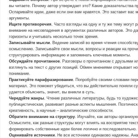
вы читаете. Почему автор утверждает это? Какие доказательства 
Оспаривайте идеи, даже если они вам нравятся. Это заставит вас 
аргументы.
Ищите противоречия
. Часто взгляды на одну и ту же тему могут
внимание на несовпадения в аргументах различных авторов. Это д
горизонты и учитывать несколько точек зрения.
Записывайте мысли
. Ведение записей во время чтения способств
осмыслению. Записывайте свои мысли, вопросы и реакции на прочи
структурировать информацию и запоминать ключевые моменты.
Обсуждайте прочитанное
. Разговоры о прочитанном с друзьями и
взглянуть на текст с других позиций. Обмен мнениями открывает но
понимание.
Практикуйте парафразирование
. Попробуйте своими словами пер
материал. Это поможет убедиться, что вы действительно поняли с
удается объяснить, значит, вы вникли в суть.
Чередуйте жанры
. Чтение различных литературы, будь то художес
публицистическая, развивает разные аспекты мышления. Поэтическ
креативность, а научные – аналитические способности.
Обратите внимание на структуру
. Изучайте, как авторы организу
Осмыслите, как разные структуры могут влиять на восприятие текс
формировать собственные идеи более логично и последовательно.
Оценивайте источники
. Не все источники одинаково надежны. Ана