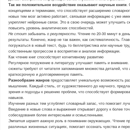
Так же положительное воздействие оказывают научные книги
.
концепциями и терминами, что способствует расширению словарног
новых тем мозг активно работает, связывая информацию с уже им
укрепляет нейронные связи. Это в свою очередь может улучшить 
повысить уровень аналитических способностей.
Не стоит забывать о регулярности
. Чтение по 20-30 минут в де
результаты. Конечно, жанр не так важен, как систематичность. Гла
погружаться в новый текст, будь то беллетристика или научные тру
собственным прогрессом в восприятии и анализе информации.
Как чтение книг способствует когнитивному развитию
Регулярное погружение в литературу улучшает память и внимание.
сюжеты требуют от читателя запоминания множества деталей, что 
краткосрочную и долговременную память.
Разнообразие жанров
предоставляет уникальную возможность раз
мышление. Каждый стиль, от художественного до научного, предла
зрения и подходы к решению проблем, что способствует формиров
навыков.
Изучение разных тем углубляет словарный запас, что помогает лу
Введение в новые слова и выражения открывает дорогу к более то
собеседования более интересными и осмысленными.
Эмпатия играет важную роль
в понимании окружающих. Чтение пр
различных жизненных ситуациях, помогает осознать чувства и пер