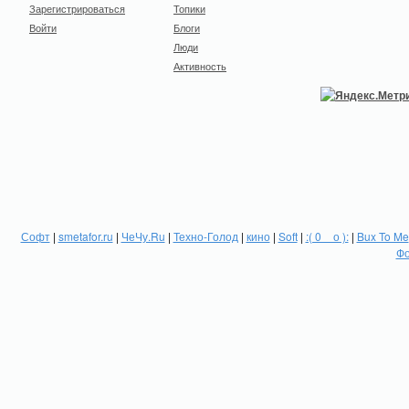
Зарегистрироваться
Топики
Войти
Блоги
Люди
Активность
Софт
|
smetafor.ru
|
ЧеЧу.Ru
|
Техно-Голод
|
кино
|
Soft
|
:( 0 _ о ):
|
Bux To Me
Фо