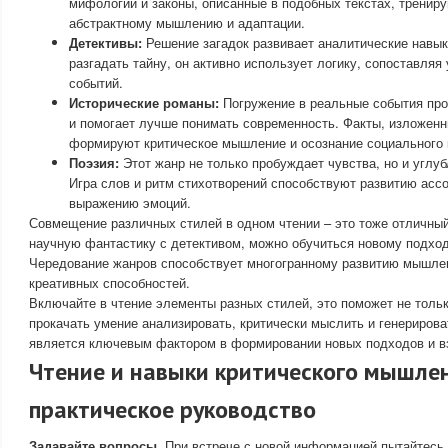
мифологии и законы, описанные в подобных текстах, трениру
абстрактному мышлению и адаптации.
Детективы:
Решение загадок развивает аналитические навык
разгадать тайну, он активно использует логику, сопоставляя
событий.
Исторические романы:
Погружение в реальные события про
и помогает лучше понимать современность. Факты, изложенн
формируют критическое мышление и осознание социального 
Поэзия:
Этот жанр не только пробуждает чувства, но и углуб
Игра слов и ритм стихотворений способствуют развитию асс
выражению эмоций.
Совмещение различных стилей в одном чтении – это тоже отличный
научную фантастику с детективом, можно обучиться новому подхо
Чередование жанров способствует многогранному развитию мышле
креативных способностей.
Включайте в чтение элементы разных стилей, это поможет не тольк
прокачать умение анализировать, критически мыслить и генериров
является ключевым фактором в формировании новых подходов и вз
Чтение и навыки критического мышле
практическое руководство
Задавайте вопросы
. При встрече с новой информацией пытайтесь