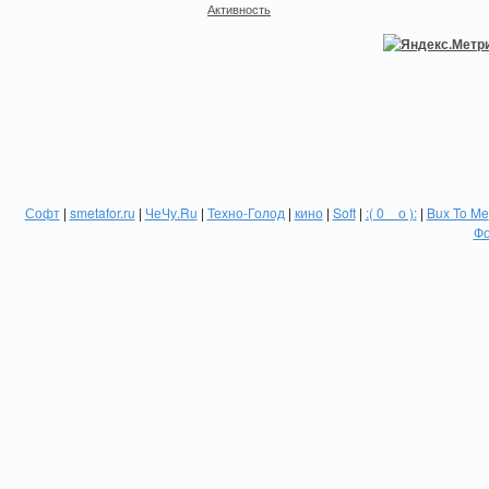
Активность
Софт
|
smetafor.ru
|
ЧеЧу.Ru
|
Техно-Голод
|
кино
|
Soft
|
:( 0 _ о ):
|
Bux To Me
Фо