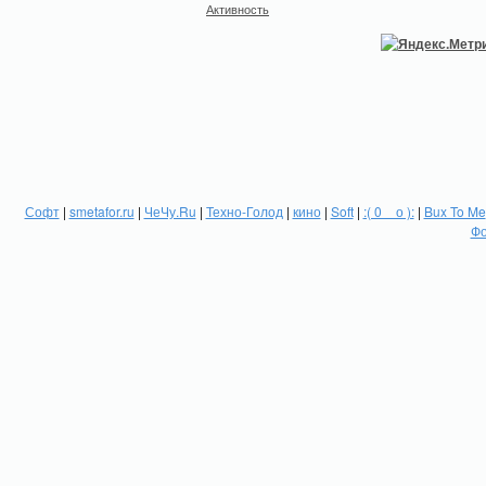
Активность
Софт
|
smetafor.ru
|
ЧеЧу.Ru
|
Техно-Голод
|
кино
|
Soft
|
:( 0 _ о ):
|
Bux To Me
Фо