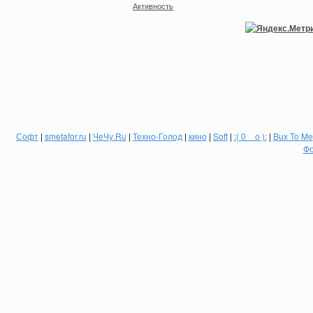
Активность
Софт
|
smetafor.ru
|
ЧеЧу.Ru
|
Техно-Голод
|
кино
|
Soft
|
:( 0 _ о ):
|
Bux To Me
Фо