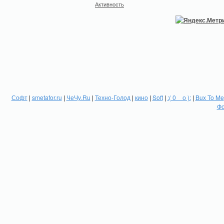
Активность
Софт
|
smetafor.ru
|
ЧеЧу.Ru
|
Техно-Голод
|
кино
|
Soft
|
:( 0 _ о ):
|
Bux To Me
Фо