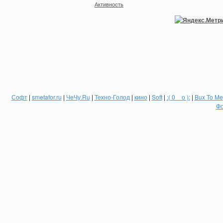
Активность
Софт
|
smetafor.ru
|
ЧеЧу.Ru
|
Техно-Голод
|
кино
|
Soft
|
:( 0 _ о ):
|
Bux To Me
Фо