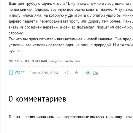
Дмитрич трубоукладчик что ли? Ему иногда нужно в лесу выкопать
почва мягкая. Однако, вручную все равно копать тяжело. А тут эк
и получилась яма, на которую у Дмитрича с лопатой ушло бы миним
дерево падает и перегораживает тропу или дорогу тем более. Ран
знать из соседней деревни, а сейчас подъехал, подцепил своим хоб
сторону.
Так что вы присмотритесь внимательнее к новой машине. Она пред
условий, где человек остается один на один с природой. И для так
нужна.
СИБКОМ
,
СЕЛЬМАШ
,
выпустил
,
отличную
WOFF
2 июня 2019, 00:23
770
0
комментариев
Только зарегистрированные и авторизованные пользователи могут оста