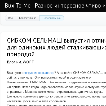
Bux To Me - Разное интересное чтиво 
Все
Коллективные
Персональные
СИБКОМ СЕЛЬМАШ выпустил отли
для одиноких людей сталкивающих
природой
Блог им. WOFF
Вам нужен
погрузчик экскаватор
? А на сайте СИБКОМ СЕЛЬМАШ см
сейчас у них есть. Они выпустили новый и реализуют его.
Новая машина ПЭ-Ф-1Б/БМ. Это машина с гидравликой и навешива
Он применяется когда надо обработать малосыпучие и сыпучие гру
справиться. Машина также может обрабатывать единичные грузы.
Его можно применять для копки земли и не замерзающую почву так
неслежавшуюся землю типа солончаков.
Также машина способна выполнять бульдозерные работы, когда не 