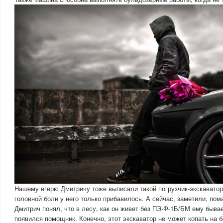
Нашему егерю Дмитричу тоже выписали такой погрузчик-экскаватор.
головной боли у него только прибавилось. А сейчас, заметили, пом
Дмитрич понял, что в лесу, как он живет без ПЭ-Ф-1Б/БМ ему бывае
появился помощник. Конечно, этот экскаватор не может копать на б