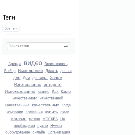
Теги
Все теги
видео
Аренда
Возможность
Выполнение
Выбор
Делать
деньги
для
Зачем
Дом
доставка
Изготовление
интернет
Использование
Как
казино
Какие
качественного
качественной
качественных
Качественные
Когда
купить
компании
Компания
люди
магазин
можно
МОСКВА
На
необходимо
нужно
Нужны
оборудование
онлайн
Организация