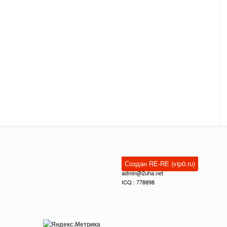
Создан RE-RE (vip0.ru)
admin@2uha.net
ICQ : 778898