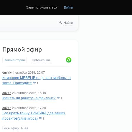
Зарегистрироваться
Войти
Найти
Прямой эфир
Комментарии
Публикации
dmitriy
4 октября 2019, 20:07
Компания MEBELIB.ru делает мебель на
заказ. Приходите
1
adv17
23 октября 2016, 18:19
Менять ли работу на фриланс?
1
adv17
23 октября 2016, 17:35
Где брать тонну ТРАФИКА для ваших
проектов(слив курса)
1
Весь эфир
·
RSS