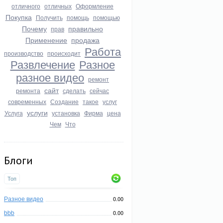
отличного
отличных
Оформление
Покупка
Получить
помощь
помощью
Почему
правильно
прав
Применение
продажа
Работа
производство
происходит
Развлечение
Разное
разное видео
ремонт
сайт
ремонта
сделать
сейчас
современных
Создание
такое
услуг
услуги
Услуга
установка
Фирма
цена
Чем
Что
Блоги
Топ
Разное видео
0.00
bbb
0.00