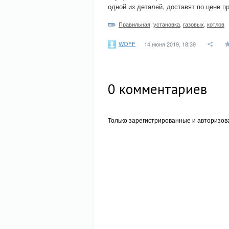
одной из деталей, доставят по цене п
Правильная
,
установка
,
газовых
,
котлов
WOFF
14 июня 2019, 18:39
0
комментариев
Только зарегистрированные и авторизов