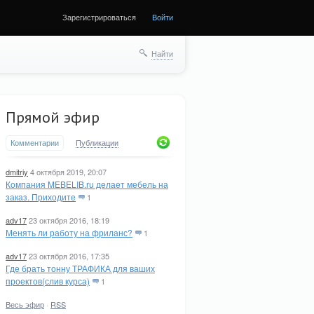
Зарегистрироваться
Войти
Найти
Прямой эфир
Комментарии
Публикации
dmitriy
4 октября 2019, 20:07
Компания MEBELIB.ru делает мебель на
заказ. Приходите
1
adv17
23 октября 2016, 18:19
Менять ли работу на фриланс?
1
adv17
23 октября 2016, 17:35
Где брать тонну ТРАФИКА для ваших
проектов(слив курса)
1
Весь эфир
·
RSS