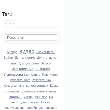
Теги
Все теги
видео
Аренда
Возможность
Выполнение
Выбор
Делать
деньги
для
Зачем
Дом
доставка
Изготовление
интернет
Использование
Как
казино
Какие
качественного
качественной
качественных
Качественные
Когда
купить
компании
Компания
люди
магазин
можно
МОСКВА
На
необходимо
нужно
Нужны
оборудование
онлайн
Организация