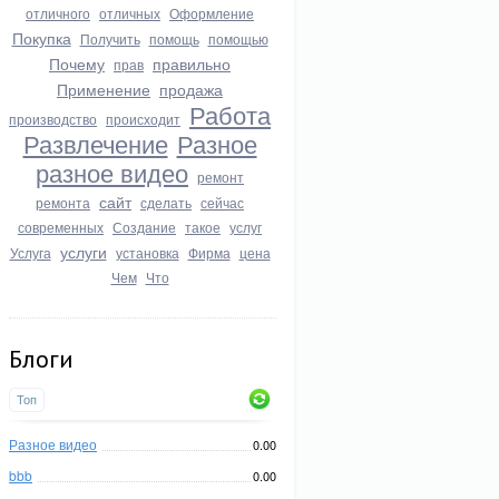
отличного
отличных
Оформление
Покупка
Получить
помощь
помощью
Почему
правильно
прав
Применение
продажа
Работа
производство
происходит
Развлечение
Разное
разное видео
ремонт
сайт
ремонта
сделать
сейчас
современных
Создание
такое
услуг
услуги
Услуга
установка
Фирма
цена
Чем
Что
Блоги
Топ
Разное видео
0.00
bbb
0.00