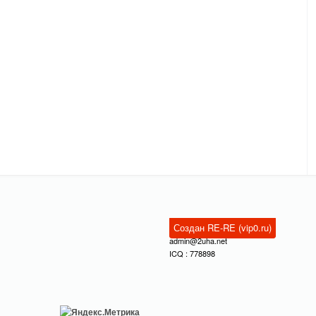
Создан RE-RE (vip0.ru)
admin@2uha.net
ICQ : 778898