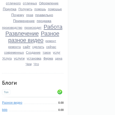
отличного
отличных
Оформление
Покупка
Получить
помощь
помощью
Почему
правильно
прав
Применение
продажа
Работа
производство
происходит
Развлечение
Разное
разное видео
ремонт
сайт
ремонта
сделать
сейчас
современных
Создание
такое
услуг
услуги
Услуга
установка
Фирма
цена
Чем
Что
Блоги
Топ
Разное видео
0.00
bbb
0.00