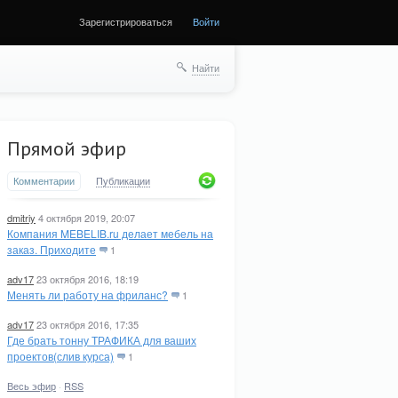
Зарегистрироваться
Войти
Найти
Прямой эфир
Комментарии
Публикации
dmitriy
4 октября 2019, 20:07
Компания MEBELIB.ru делает мебель на
заказ. Приходите
1
adv17
23 октября 2016, 18:19
Менять ли работу на фриланс?
1
adv17
23 октября 2016, 17:35
Где брать тонну ТРАФИКА для ваших
проектов(слив курса)
1
Весь эфир
·
RSS