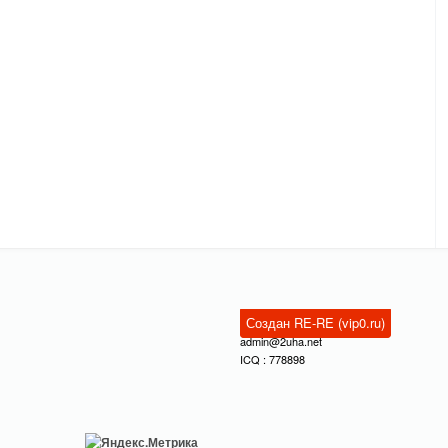
Создан RE-RE (vip0.ru)
admin@2uha.net
ICQ : 778898