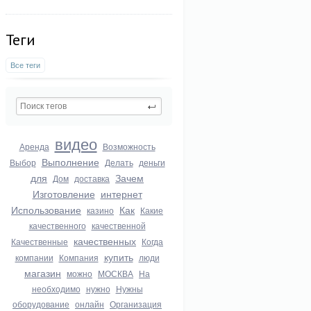
Теги
Все теги
видео
Аренда
Возможность
Выполнение
Выбор
Делать
деньги
для
Зачем
Дом
доставка
Изготовление
интернет
Использование
Как
казино
Какие
качественного
качественной
качественных
Качественные
Когда
купить
компании
Компания
люди
магазин
можно
МОСКВА
На
необходимо
нужно
Нужны
оборудование
онлайн
Организация