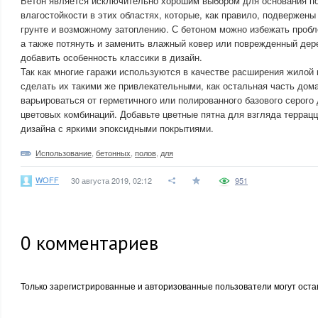
Бетон является исключительно хорошим выбором для основания пол
влагостойкости в этих областях, которые, как правило, подвержены
грунте и возможному затоплению. С бетоном можно избежать проб
а также потянуть и заменить влажный ковер или поврежденный де
добавить особенность классики в дизайн.
Так как многие гаражи используются в качестве расширения жилой
сделать их такими же привлекательными, как остальная часть дом
варьироваться от герметичного или полированного базового серого
цветовых комбинаций. Добавьте цветные пятна для взгляда террацц
дизайна с яркими эпоксидными покрытиями.
Использование
,
бетонных
,
полов
,
для
WOFF
30 августа 2019, 02:12
951
0
комментариев
Только зарегистрированные и авторизованные пользователи могут оста