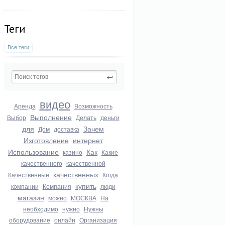
Теги
Все теги
видео
Аренда
Возможность
Выполнение
Выбор
Делать
деньги
для
Зачем
Дом
доставка
Изготовление
интернет
Использование
Как
казино
Какие
качественного
качественной
качественных
Качественные
Когда
купить
компании
Компания
люди
магазин
можно
МОСКВА
На
необходимо
нужно
Нужны
оборудование
онлайн
Организация