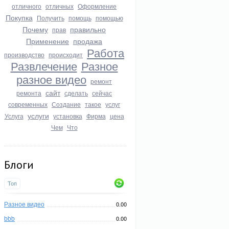
отличного
отличных
Оформление
Покупка
Получить
помощь
помощью
Почему
правильно
прав
Применение
продажа
Работа
производство
происходит
Развлечение
Разное
разное видео
ремонт
сайт
ремонта
сделать
сейчас
современных
Создание
такое
услуг
услуги
Услуга
установка
Фирма
цена
Чем
Что
Блоги
Топ
Разное видео
0.00
bbb
0.00