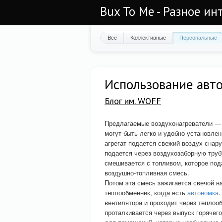
Bux To Me - Разное ин
Все
Коллективные
Персональные
Использование авт
Блог им. WOFF
Предлагаемые воздухонагреватели — 
могут быть легко и удобно установле
агрегат подается свежий воздух снар
подается через воздухозаборную труб
смешивается с топливом, которое под
воздушно-топливная смесь.
Потом эта смесь зажигается свечой на
теплообменник, когда есть
автономка
.
вентилятора и проходит через теплооб
проталкивается через выпуск горячег