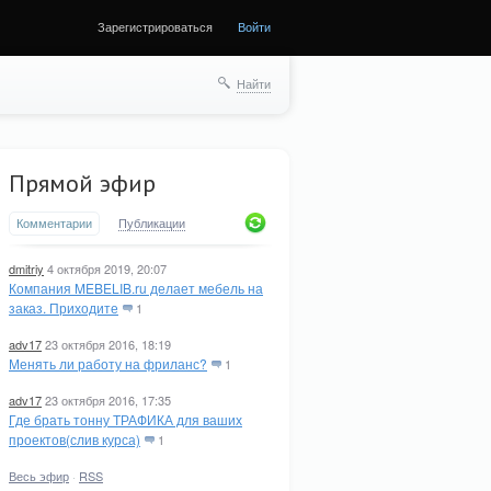
Зарегистрироваться
Войти
Найти
Прямой эфир
Комментарии
Публикации
dmitriy
4 октября 2019, 20:07
Компания MEBELIB.ru делает мебель на
заказ. Приходите
1
adv17
23 октября 2016, 18:19
Менять ли работу на фриланс?
1
adv17
23 октября 2016, 17:35
Где брать тонну ТРАФИКА для ваших
проектов(слив курса)
1
Весь эфир
·
RSS