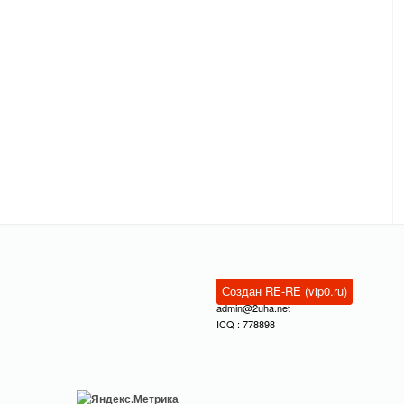
Создан RE-RE (vip0.ru)
admin@2uha.net
ICQ : 778898