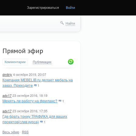
Зарегистрироваться
Войти
Найти
Прямой эфир
Комментарии
Публикации
dmitriy
4 октября 2019, 20:07
Компания MEBELIB.ru делает мебель на
заказ. Приходите
1
adv17
23 октября 2016, 18:19
Менять ли работу на фриланс?
1
adv17
23 октября 2016, 17:35
Где брать тонну ТРАФИКА для ваших
проектов(слив курса)
1
Весь эфир
·
RSS