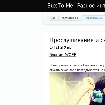
Bux To Me - Разное ин
Все
Коллективные
Персональные
Прослушивание и с
отдыха.
Блог им. WOFF
Почему музыка лечит? Вероятно, регу
акустическое поле накладывается на 