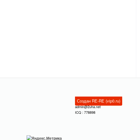
Создан RE-RE (vip0.ru)
admin@2uha.net
ICQ : 778898