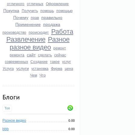
отличного
отличных
Оформление
Покупка
Получить
помощь
помощью
Почему
правильно
прав
Применение
продажа
Работа
производство
происходит
Развлечение
Разное
разное видео
ремонт
сайт
ремонта
сделать
сейчас
современных
Создание
такое
услуг
услуги
Услуга
установка
Фирма
цена
Чем
Что
Блоги
Топ
Разное видео
0.00
bbb
0.00