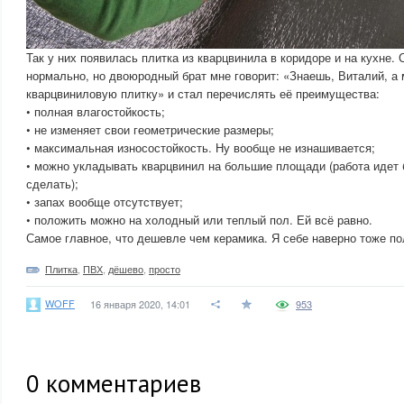
Так у них появилась плитка из кварцвинила в коридоре и на кухне. 
нормально, но двоюродный брат мне говорит: «Знаешь, Виталий, а
кварцвиниловую плитку» и стал перечислять её преимущества:
• полная влагостойкость;
• не изменяет свои геометрические размеры;
• максимальная износостойкость. Ну вообще не изнашивается;
• можно укладывать кварцвинил на большие площади (работа идет
сделать);
• запах вообще отсутствует;
• положить можно на холодный или теплый пол. Ей всё равно.
Самое главное, что дешевле чем керамика. Я себе наверно тоже по
Плитка
,
ПВХ
,
дёшево
,
просто
WOFF
16 января 2020, 14:01
953
0
комментариев