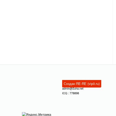
Создан RE-RE (vip0.ru)
admin@2uha.net
ICQ : 778898