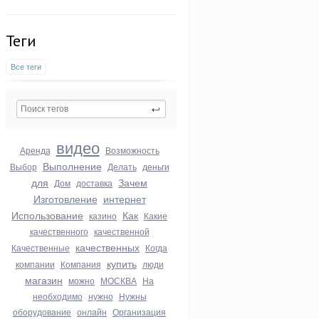
Теги
Все теги
видео
Аренда
Возможность
Выполнение
Выбор
Делать
деньги
для
Зачем
Дом
доставка
Изготовление
интернет
Использование
Как
казино
Какие
качественного
качественной
качественных
Качественные
Когда
купить
компании
Компания
люди
магазин
можно
МОСКВА
На
необходимо
нужно
Нужны
оборудование
онлайн
Организация