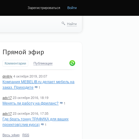
Зарегистрироваться
Войти
Найти
Прямой эфир
Комментарии
Публикации
dmitriy
4 октября 2019, 20:07
Компания MEBELIB.ru делает мебель на
заказ. Приходите
1
adv17
23 октября 2016, 18:19
Менять ли работу на фриланс?
1
adv17
23 октября 2016, 17:35
Где брать тонну ТРАФИКА для ваших
проектов(слив курса)
1
Весь эфир
·
RSS