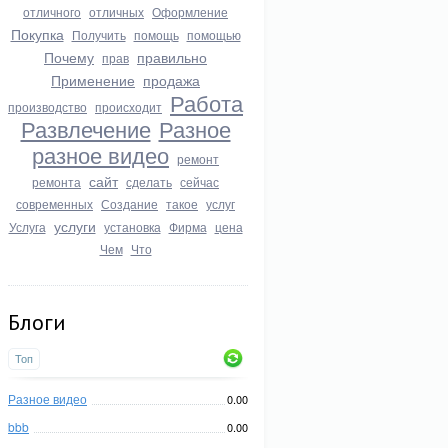
отличного
отличных
Оформление
Покупка
Получить
помощь
помощью
Почему
правильно
прав
Применение
продажа
Работа
производство
происходит
Развлечение
Разное
разное видео
ремонт
сайт
ремонта
сделать
сейчас
современных
Создание
такое
услуг
услуги
Услуга
установка
Фирма
цена
Чем
Что
Блоги
Топ
Разное видео
0.00
bbb
0.00