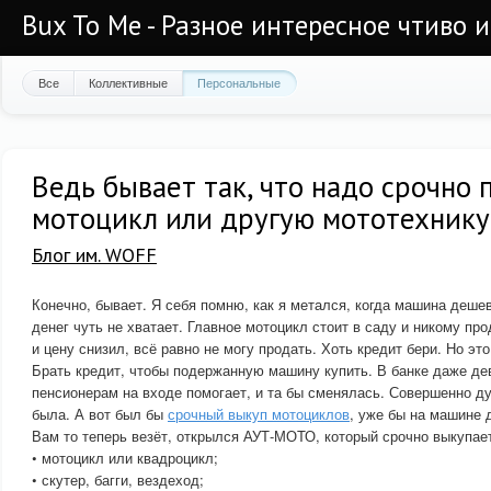
Bux To Me - Разное интересное чтиво 
Все
Коллективные
Персональные
Ведь бывает так, что надо срочно 
мотоцикл или другую мототехнику
Блог им. WOFF
Конечно, бывает. Я себя помню, как я метался, когда машина деше
денег чуть не хватает. Главное мотоцикл стоит в саду и никому про
и цену снизил, всё равно не могу продать. Хоть кредит бери. Но эт
Брать кредит, чтобы подержанную машину купить. В банке даже де
пенсионерам на входе помогает, и та бы сменялась. Совершенно ду
была. А вот был бы
срочный выкуп мотоциклов
, уже бы на машине 
Вам то теперь везёт, открылся АУТ-МОТО, который срочно выкупае
• мотоцикл или квадроцикл;
• скутер, багги, вездеход;