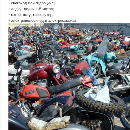
• снегоход или гидроцикл;
• лодку, лодочный мотор;
• катер, яхту, гироскутер;
• электровелосипед и электросамокат.