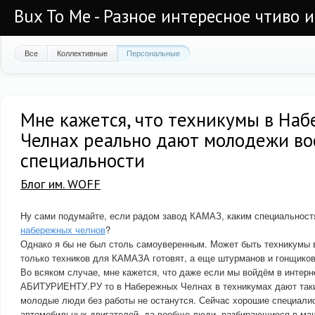
Bux To Me - Разное интересное чтиво 
Все
Коллективные
Персональные
Мне кажется, что техникумы в На
Челнах реально дают молодежи в
специальности
Блог им. WOFF
Ну сами подумайте, если радом завод КАМАЗ, каким специальнос
набережных челнов
?
Однако я бы не был столь самоуверенным. Может быть техникумы 
только техников для КАМАЗА готовят, а еще штурманов и гонщиков
Во всяком случае, мне кажется, что даже если мы войдём в интерн
АБИТУРИЕНТУ.РУ то в Набережных Челнах в техникумах дают таки
молодые люди без работы не останутся. Сейчас хорошие специалис
автомобильных двигателей, да вообще люди, разбирающиеся в ма