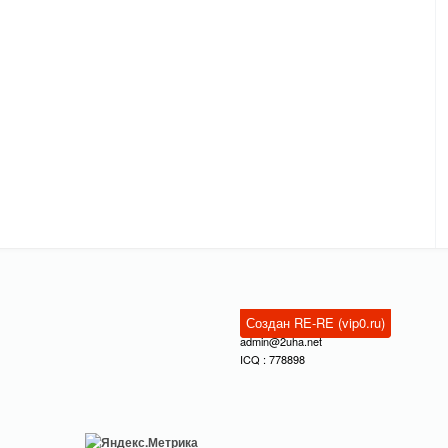
Создан RE-RE (vip0.ru)
admin@2uha.net
ICQ : 778898