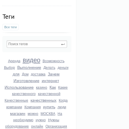
Теги
Все теги
видео
Аренда
Возможность
Выполнение
Выбор
Делать
деньги
для
Зачем
Дом
доставка
Изготовление
интернет
Использование
Как
казино
Какие
качественного
качественной
качественных
Качественные
Когда
купить
компании
Компания
люди
магазин
можно
МОСКВА
На
необходимо
нужно
Нужны
оборудование
онлайн
Организация