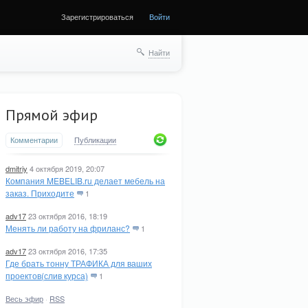
Зарегистрироваться
Войти
Найти
Прямой эфир
Комментарии
Публикации
dmitriy
4 октября 2019, 20:07
Компания MEBELIB.ru делает мебель на
заказ. Приходите
1
adv17
23 октября 2016, 18:19
Менять ли работу на фриланс?
1
adv17
23 октября 2016, 17:35
Где брать тонну ТРАФИКА для ваших
проектов(слив курса)
1
Весь эфир
·
RSS