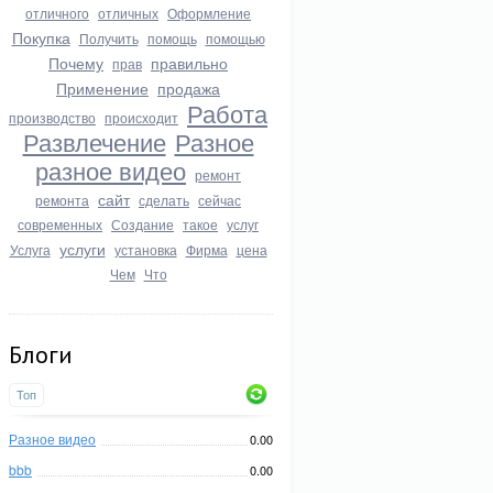
отличного
отличных
Оформление
Покупка
Получить
помощь
помощью
Почему
правильно
прав
Применение
продажа
Работа
производство
происходит
Развлечение
Разное
разное видео
ремонт
сайт
ремонта
сделать
сейчас
современных
Создание
такое
услуг
услуги
Услуга
установка
Фирма
цена
Чем
Что
Блоги
Топ
Разное видео
0.00
bbb
0.00