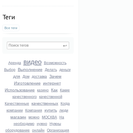
Теги
Все теги
видео
Аренда
Возможность
Выполнение
Выбор
Делать
деньги
для
Зачем
Дом
доставка
Изготовление
интернет
Использование
Как
казино
Какие
качественного
качественной
качественных
Качественные
Когда
купить
компании
Компания
люди
магазин
можно
МОСКВА
На
необходимо
нужно
Нужны
оборудование
онлайн
Организация