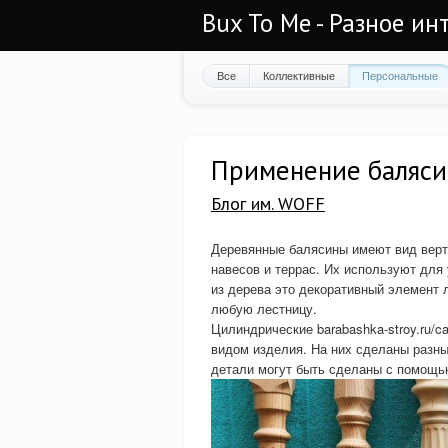
Bux To Me - Разное ин
Все
Коллективные
Персональные
Применение балясин
Блог им. WOFF
Деревянные балясины имеют вид верт
навесов и террас. Их используют для
из дерева это декоративный элемент 
любую лестницу.
Цилиндрические barabashka-stroy.ru/c
видом изделия. На них сделаны разны
детали могут быть сделаны с помощью