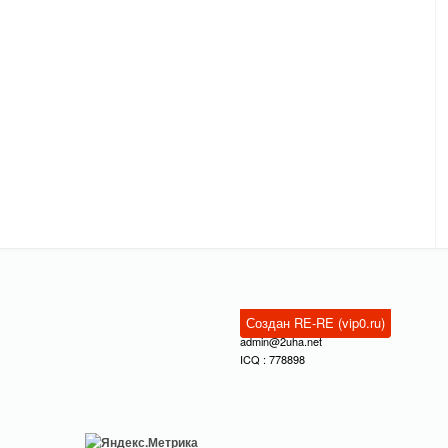
Создан RE-RE (vip0.ru)
admin@2uha.net
ICQ : 778898