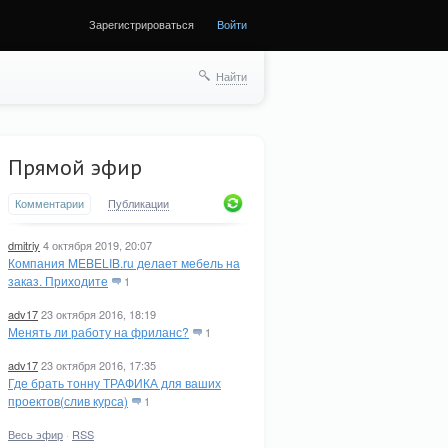
Зарегистрироваться
Войти
Найти
Прямой эфир
Комментарии
Публикации
dmitriy
4 октября 2019, 20:07
Компания MEBELIB.ru делает мебель на
заказ. Приходите
1
adv17
23 октября 2016, 18:19
Менять ли работу на фриланс?
1
adv17
23 октября 2016, 17:35
Где брать тонну ТРАФИКА для ваших
проектов(слив курса)
1
Весь эфир
·
RSS