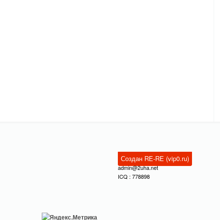
Создан RE-RE (vip0.ru)
admin@2uha.net
ICQ : 778898