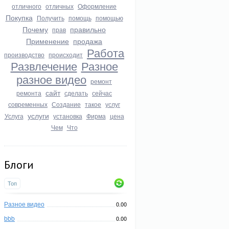
отличного
отличных
Оформление
Покупка
Получить
помощь
помощью
Почему
правильно
прав
Применение
продажа
Работа
производство
происходит
Развлечение
Разное
разное видео
ремонт
сайт
ремонта
сделать
сейчас
современных
Создание
такое
услуг
услуги
Услуга
установка
Фирма
цена
Чем
Что
Блоги
Топ
Разное видео
0.00
bbb
0.00