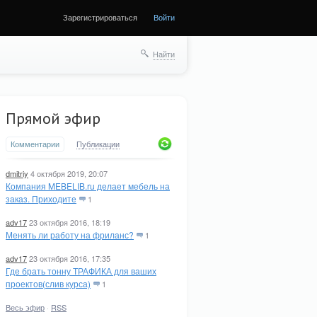
Зарегистрироваться
Войти
Найти
Прямой эфир
Комментарии
Публикации
dmitriy
4 октября 2019, 20:07
Компания MEBELIB.ru делает мебель на
заказ. Приходите
1
adv17
23 октября 2016, 18:19
Менять ли работу на фриланс?
1
adv17
23 октября 2016, 17:35
Где брать тонну ТРАФИКА для ваших
проектов(слив курса)
1
Весь эфир
·
RSS