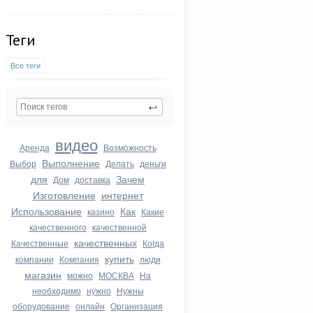
Теги
Все теги
видео
Аренда
Возможность
Выполнение
Выбор
Делать
деньги
для
Зачем
Дом
доставка
Изготовление
интернет
Использование
Как
казино
Какие
качественного
качественной
качественных
Качественные
Когда
купить
компании
Компания
люди
магазин
можно
МОСКВА
На
необходимо
нужно
Нужны
оборудование
онлайн
Организация