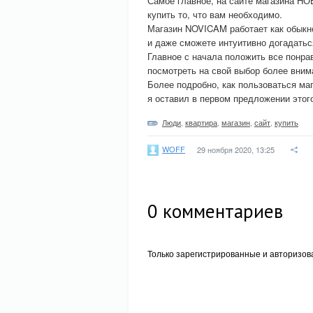
Самое главное, на сайте магазина НО
купить то, что вам необходимо.
Магазин NOVICAM работает как обыкно
и даже сможете интуитивно догадатьс
Главное с начала положить все понра
посмотреть на свой выбор более внима
Более подробно, как пользоваться ма
я оставил в первом предложении этого
Люди
,
квартира
,
магазин
,
сайт
,
купить
WOFF
29 ноября 2020, 13:25
0
комментариев
Только зарегистрированные и авторизов