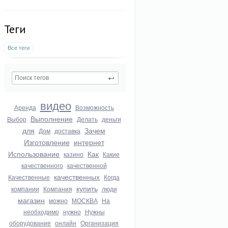
Теги
Все теги
видео
Аренда
Возможность
Выполнение
Выбор
Делать
деньги
для
Зачем
Дом
доставка
Изготовление
интернет
Использование
Как
казино
Какие
качественного
качественной
качественных
Качественные
Когда
купить
компании
Компания
люди
магазин
можно
МОСКВА
На
необходимо
нужно
Нужны
оборудование
онлайн
Организация