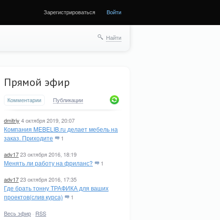
Зарегистрироваться
Войти
Найти
Прямой эфир
Комментарии
Публикации
dmitriy
4 октября 2019, 20:07
Компания MEBELIB.ru делает мебель на
заказ. Приходите
1
adv17
23 октября 2016, 18:19
Менять ли работу на фриланс?
1
adv17
23 октября 2016, 17:35
Где брать тонну ТРАФИКА для ваших
проектов(слив курса)
1
Весь эфир
·
RSS