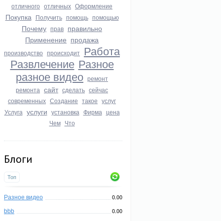
отличного
отличных
Оформление
Покупка
Получить
помощь
помощью
Почему
правильно
прав
Применение
продажа
Работа
производство
происходит
Развлечение
Разное
разное видео
ремонт
сайт
ремонта
сделать
сейчас
современных
Создание
такое
услуг
услуги
Услуга
установка
Фирма
цена
Чем
Что
Блоги
Топ
Разное видео
0.00
bbb
0.00