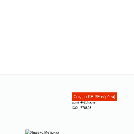
Создан RE-RE (vip0.ru)
admin@2uha.net
ICQ : 778898