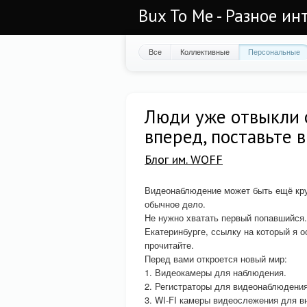
Bux To Me - Разное ин
Все
Коллективные
Персональные
Люди уже отвыкли о
вперед, поставьте
Блог им. WOFF
Видеонаблюдение может быть ещё кру
обычное дело.
Не нужно хватать первый попавшийся
Екатеринбурге, ссылку на который я о
прочитайте.
Перед вами откроется новый мир:
1. Видеокамеры для наблюдения.
2. Регистраторы для видеонаблюдения
3. WI-FI камеры видеослежения для в