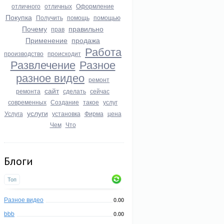
отличного
отличных
Оформление
Покупка
Получить
помощь
помощью
Почему
правильно
прав
Применение
продажа
Работа
производство
происходит
Развлечение
Разное
разное видео
ремонт
сайт
ремонта
сделать
сейчас
современных
Создание
такое
услуг
услуги
Услуга
установка
Фирма
цена
Чем
Что
Блоги
Топ
Разное видео
0.00
bbb
0.00