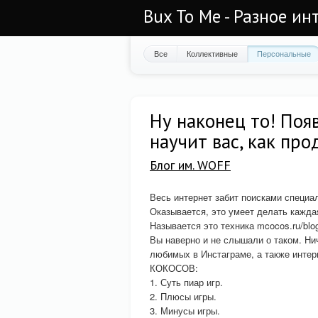
Bux To Me - Разное ин
Все
Коллективные
Персональные
Ну наконец то! Поя
научит вас, как про
Блог им. WOFF
Весь интернет забит поисками специа
Оказывается, это умеет делать кажда
Называется это техника mcocos.ru/blog/
Вы наверно и не слышали о таком. Ни
любимых в Инстаграме, а также интер
КОКОСОВ:
1. Суть пиар игр.
2. Плюсы игры.
3. Минусы игры.