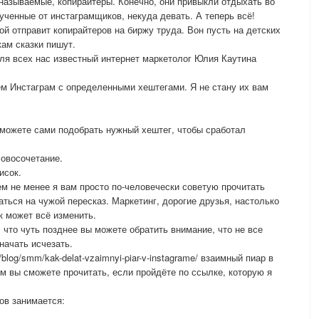
 называемые, копирайтеры. Конечно, они привыкли отдыхать во
ученные от инстаграмщиков, некуда девать. А теперь всё!
й отправит копирайтеров на биржу труда. Вон пусть на детских
ам сказки пишут.
для всех нас известный интернет маркетолог Юлия Каутина
ём Инстаграм с определенными хештегами. Я не стану их вам
сможете сами подобрать нужный хештег, чтобы сработал
овосочетание.
исок.
тем не менее я вам просто по-человечески советую прочитать
аться на чужой пересказ. Маркетинг, дорогие друзья, настолько
к может всё изменить.
что чуть позднее вы можете обратить внимание, что не все
начать исчезать.
blog/smm/kak-delat-vzaimnyi-piar-v-instagrame/ взаимный пиар в
ом вы сможете прочитать, если пройдёте по ссылке, которую я
ов занимается: