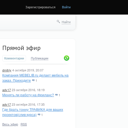
Зарегистрироваться
Войти
Найти
Прямой эфир
Комментарии
Публикации
dmitriy
4 октября 2019, 20:07
Компания MEBELIB.ru делает мебель на
заказ. Приходите
1
adv17
23 октября 2016, 18:19
Менять ли работу на фриланс?
1
adv17
23 октября 2016, 17:35
Где брать тонну ТРАФИКА для ваших
проектов(слив курса)
1
Весь эфир
·
RSS