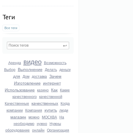
Теги
Все теги
видео
Аренда
Возможность
Выполнение
Выбор
Делать
деньги
для
Зачем
Дом
доставка
Изготовление
интернет
Использование
Как
казино
Какие
качественного
качественной
качественных
Качественные
Когда
купить
компании
Компания
люди
магазин
можно
МОСКВА
На
необходимо
нужно
Нужны
оборудование
онлайн
Организация