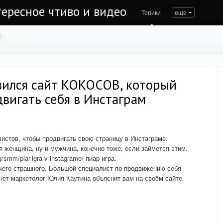
тересное чтиво и видео
Топики
еще
вился сайт КОКОСОВ, который
двигать себя в Инстаграм
листов, чтобы продвигать свою страницу в Инстаграме.
я женщина, ну и мужчина, конечно тоже, если займется этим.
smm/piar-igra-v-instagrame/ пиар игра.
чего страшного. Большой специалист по продвижению себя
нет маркетолог Юлия Каутина объяснит вам на своём сайте