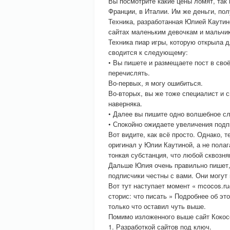
Вы посмотрите какие цены ломят, так
Франции, в Италии. Им же деньги, пол
Техника, разработанная Юлией Каутино
сайтах маленьким девочкам и мальчик
Техника пиар игры, которую открыла 
сводится к следующему:
• Вы пишете и размещаете пост в сво
перечислять.
Во-первых, я могу ошибиться.
Во-вторых, вы же тоже специалист и 
наверняка.
• Далее вы пишите одно волшебное сл
• Спокойно ожидаете увеличения подп
Вот видите, как всё просто. Однако, 
оригинал у Юлии Каутиной, а не полаг
тонкая субстанция, что любой сквозня
Дальше Юлия очень правильно пишет, 
подписчики честны с вами. Они могут 
Вот тут наступает момент « mcocos.ru/
сторис: что писать » Подробнее об эт
только что оставил чуть выше.
Помимо изложенного выше сайт Кокос
1. Разработкой сайтов под ключ.