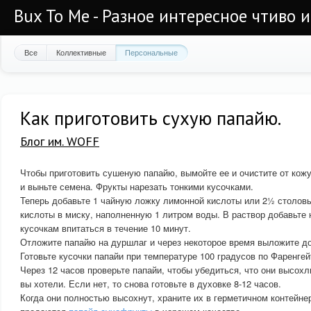
Bux To Me - Разное интересное чтиво 
Все
Коллективные
Персональные
Как приготовить сухую папайю.
Блог им. WOFF
Чтобы приготовить сушеную папайю, вымойте ее и очистите от кож
и выньте семена. Фрукты нарезать тонкими кусочками.
Теперь добавьте 1 чайную ложку лимонной кислоты или 2½ столов
кислоты в миску, наполненную 1 литром воды. В раствор добавьте 
кусочкам впитаться в течение 10 минут.
Отложите папайю на дуршлаг и через некоторое время выложите до
Готовьте кусочки папайи при температуре 100 градусов по Фаренгейт
Через 12 часов проверьте папайи, чтобы убедиться, что они высохл
вы хотели. Если нет, то снова готовьте в духовке 8-12 часов.
Когда они полностью высохнут, храните их в герметичном контейне