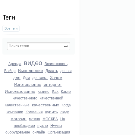
Теги
Все теги
видео
Аренда
Возможность
Выполнение
Выбор
Делать
деньги
для
Зачем
Дом
доставка
Изготовление
интернет
Использование
Как
казино
Какие
качественного
качественной
качественных
Качественные
Когда
купить
компании
Компания
люди
магазин
можно
МОСКВА
На
необходимо
нужно
Нужны
оборудование
онлайн
Организация