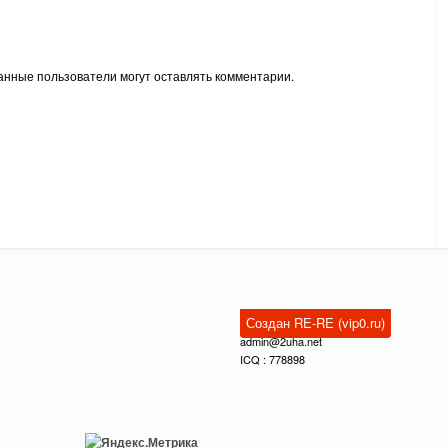
анные пользователи могут оставлять комментарии.
Создан RE-RE (vip0.ru)
admin@2uha.net
ICQ : 778898