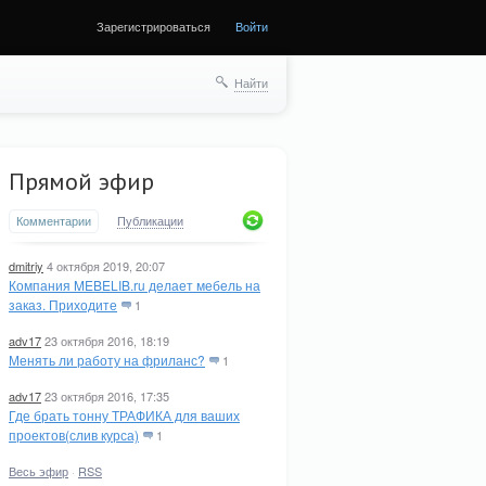
Зарегистрироваться
Войти
Найти
Прямой эфир
Комментарии
Публикации
dmitriy
4 октября 2019, 20:07
Компания MEBELIB.ru делает мебель на
заказ. Приходите
1
adv17
23 октября 2016, 18:19
Менять ли работу на фриланс?
1
adv17
23 октября 2016, 17:35
Где брать тонну ТРАФИКА для ваших
проектов(слив курса)
1
Весь эфир
·
RSS