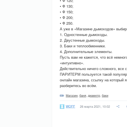
• Ф 120;
• Ф 130;
• Ф 150;
• Ф 200;
• Ф 250.
А уже в «Магазине дымоходов» выбир
1. Одностенные дымоходы.
2. Двустенные дымоходы.
3. Баки и теплообменники.
4. Дополнительные элементы.
Пусть вам не кажется, что всё немног
«интуитивно».
Действительно ничего сложного, все 
ПАРИТЕРМ пользуется такой популярн
онлайн магазина, ссылку на который я
разберитесь во всём.
Магазин
,
баня
,
диаметр
,
баки
WOFF
26 марта 2021, 10:02