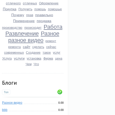
отличного
отличных
Оформление
Покупка
Получить
помощь
помощью
Почему
правильно
прав
Применение
продажа
Работа
производство
происходит
Развлечение
Разное
разное видео
ремонт
сайт
ремонта
сделать
сейчас
современных
Создание
такое
услуг
услуги
Услуга
установка
Фирма
цена
Чем
Что
Блоги
Топ
Разное видео
0.00
bbb
0.00