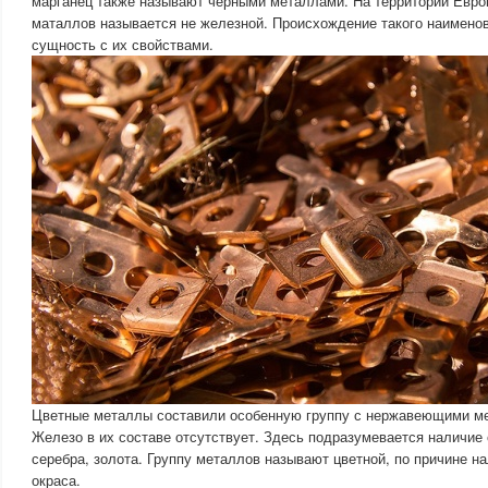
марганец также называют чёрными металлами. На территории Евро
маталлов называется не железной. Происхождение такого наименов
сущность с их свойствами.
Цветные металлы составили особенную группу с нержавеющими м
Железо в их составе отсутствует. Здесь подразумевается наличие о
серебра, золота. Группу металлов называют цветной, по причине н
окраса.