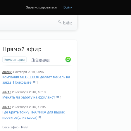
Зарегистрироваться
Войти
Найти
Прямой эфир
Комментарии
Публикации
dmitriy
4 октября 2019, 20:07
Компания MEBELIB.ru делает мебель на
заказ. Приходите
1
adv17
23 октября 2016, 18:19
Менять ли работу на фриланс?
1
adv17
23 октября 2016, 17:35
Где брать тонну ТРАФИКА для ваших
проектов(слив курса)
1
Весь эфир
·
RSS