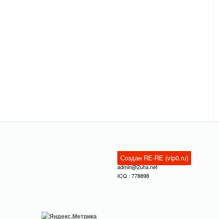
Создан RE-RE (vip0.ru)
admin@2uha.net
ICQ : 778898