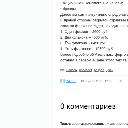
• акционные и комплексные наборы;
• бренды.
Далее вы сами интуитивно определите
С правой стороны открытой страницы 
сколько флаконов будет находиться в
1. Один флакон – 2600 руб.
2. Два флакона – 4500 руб.
3. Три флакона – 6450 руб.
4. Пять флаконов – 10500 руб.
Более подробно об Азеломакс форте в
оставил в первом абзаце этого текста.
Волосы
,
работает
,
раздел
,
цены
WOFF
18 апреля 2021, 12:35
0
комментариев
Только зарегистрированные и авторизов