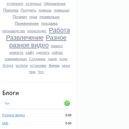
отличного
отличных
Оформление
Покупка
Получить
помощь
помощью
Почему
правильно
прав
Применение
продажа
Работа
производство
происходит
Развлечение
Разное
разное видео
ремонт
сайт
ремонта
сделать
сейчас
современных
Создание
такое
услуг
услуги
Услуга
установка
Фирма
цена
Чем
Что
Блоги
Топ
Разное видео
0.00
bbb
0.00