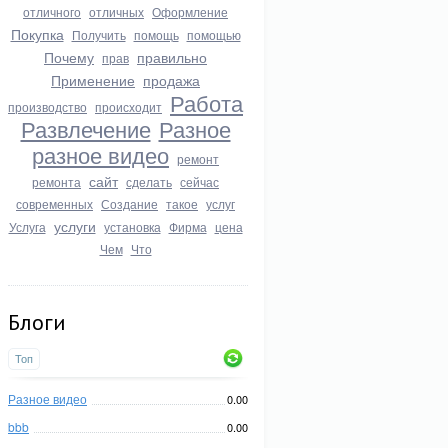
отличного
отличных
Оформление
Покупка
Получить
помощь
помощью
Почему
правильно
прав
Применение
продажа
Работа
производство
происходит
Развлечение
Разное
разное видео
ремонт
сайт
ремонта
сделать
сейчас
современных
Создание
такое
услуг
услуги
Услуга
установка
Фирма
цена
Чем
Что
Блоги
Топ
Разное видео
0.00
bbb
0.00