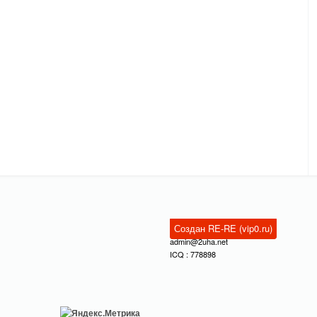
Создан RE-RE (vip0.ru)
admin@2uha.net
ICQ : 778898