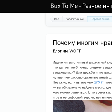
Bux To Me - Разное ин
Все
Коллективные
Персональные
Почему многим нрав
Блог им. WOFF
Ищете ли вы отличный шахматный клуб
что делает клуб по-настоящему выда
выдающимся? Для дружбы и товарищес
лучше, чем хорошо организованный ш
Неважно, если вы новичок
זיו להב
, кот
— вы обязательно найдете место, где 
кого можно равняться. В то время ка
игру в ее цифровой версии, нет ничег