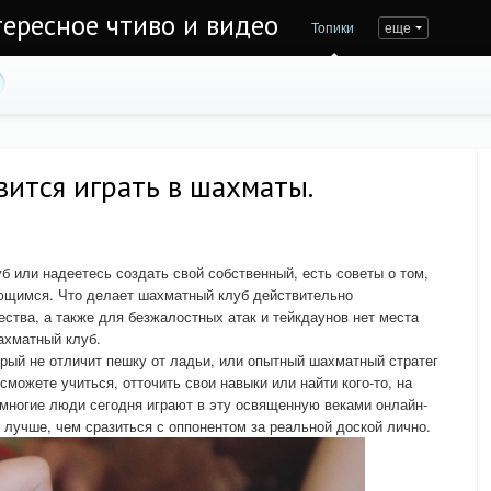
тересное чтиво и видео
Топики
еще
ится играть в шахматы.
 или надеетесь создать свой собственный, есть советы о том,
ющимся. Что делает шахматный клуб действительно
тва, а также для безжалостных атак и тейкдаунов нет места
ахматный клуб.
орый не отличит пешку от ладьи, или опытный шахматный стратег
сможете учиться, отточить свои навыки или найти кого-то, на
к многие люди сегодня играют в эту освященную веками онлайн-
о лучше, чем сразиться с оппонентом за реальной доской лично.