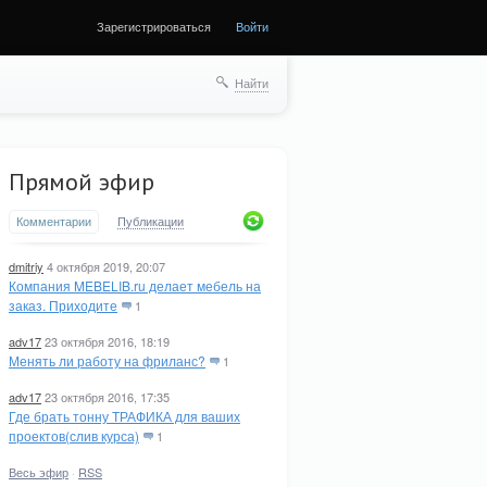
Зарегистрироваться
Войти
Найти
Прямой эфир
Комментарии
Публикации
dmitriy
4 октября 2019, 20:07
Компания MEBELIB.ru делает мебель на
заказ. Приходите
1
adv17
23 октября 2016, 18:19
Менять ли работу на фриланс?
1
adv17
23 октября 2016, 17:35
Где брать тонну ТРАФИКА для ваших
проектов(слив курса)
1
Весь эфир
·
RSS