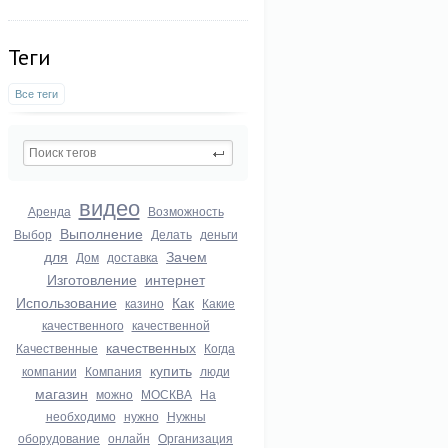
Теги
Все теги
видео
Аренда
Возможность
Выполнение
Выбор
Делать
деньги
для
Зачем
Дом
доставка
Изготовление
интернет
Использование
Как
казино
Какие
качественного
качественной
качественных
Качественные
Когда
купить
компании
Компания
люди
магазин
можно
МОСКВА
На
необходимо
нужно
Нужны
оборудование
онлайн
Организация